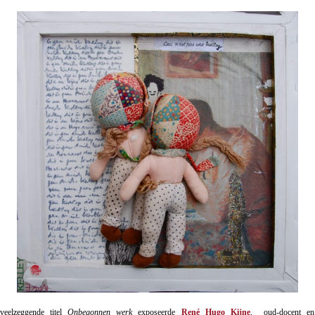
eelzeggende titel
Onbegonnen werk
exposeerde
René Hugo Kijne
, oud-docent en