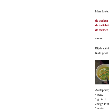
Meer foto's:
de
werken
de toelicht
de mensen
*****
Bij de acti
In dit geva
Aardappel/p
4 pers.
1 grote ui
250 gr krui
2 preien