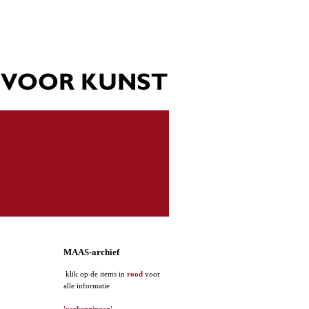
MAAS-archief
klik op de items in
rood
voor
alle informatie
'verkenningen'