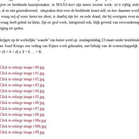
rijver en beeldende kunstjesmaker, in MAAS
-kort
zijn meest recente werk: zo’n vijftig stuk
, al en niet generaliserend, uitspraken doet over de beeldende kunst zelf, en hoe daarmee wor
k vraag mij af waar kunst toe dient
, is daarbij zijn lei- en rode draad, die hij overigens even m
vraag heeft geleid tot klein, fijn en grof werk, intrigerend ook, blijk gevend van verwondering
iging tot spelen.
 krijgen op de werkelijke ‘waarde’ van kunst werd op zondagmiddag 23 maart onder bezielende
ter Jozef Kemps een veiling van Kijnes werk gehouden, met behulp van de wetenschappelijk 
= (
h
+
b
+
d
) x
X
= € … = K.