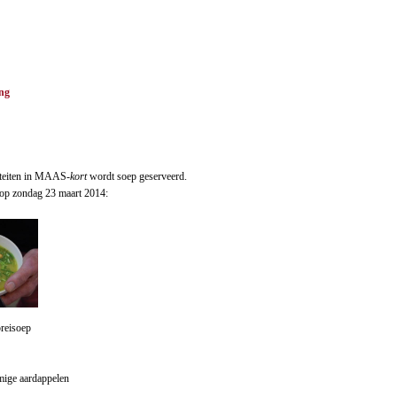
ing
viteiten in MAAS
-kort
wordt soep geserveerd.
l op zondag 23 maart 2014:
reisoep
mige aardappelen