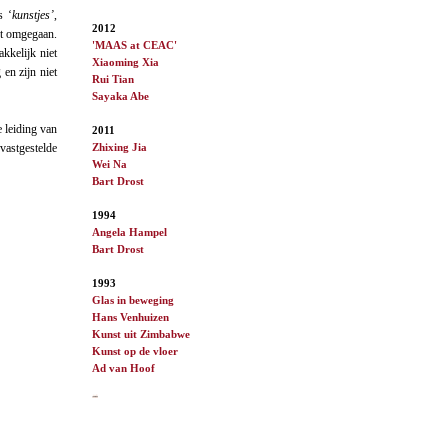
s ‘
kunstjes’
,
2012
dt omgegaan.
'MAAS at CEAC'
akkelijk niet
Xiaoming Xia
 en zijn niet
Rui Tian
Sayaka Abe
 leiding van
2011
Zhixing Jia
vastgestelde
Wei Na
Bart Drost
1994
Angela Hampel
Bart Drost
1993
Glas in beweging
Hans Venhuizen
Kunst uit Zimbabwe
Kunst op de vloer
Ad van
Hoof