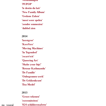
'PUPOP'
'le destin du lait'
'New Family Album'
'Gedane Zaken'
'mooi weer spelen'
'zonder ommezien'
'dubbel zien
2014
'kerstgrot'
'KersVers'
'Moving Machines'
'In Tegendeel'
'zwart/wit'
'Queering Art
'
'Shake your hip!'
'Retour Kathmandu'
'De Familie'
'Onbegonnen werk'
'De Gekkenkrant
'
'Das Model'
2013
'Groot tekenen
'
'extremiteiten'
'024-schilderestafette'
 nu vooral