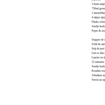
3 lente-uitj
750ml groen
1 laurierbla
4 takjes tijm
Flinke scheu
Snufje kur
Peper & zou
Snipper de u
Schil de aar
Snij de pre
Giet er dan 
Laurier en ti
15 minuten 
Snufje kur
Kruiden eru
Afmaken met
Strooi na op