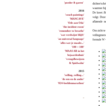
'poeder & garen'
dichter/sch
waarmee hij
2016
De kreet:
I
'couch paintings'
volgt. Deze 
'MANCAVE'
aflatende ne
'Ode aan Oda'
'the incident room'
Om zicht te
'remember to breathe'
'wat verdwijnt blijft'
veilingmees
'an universal language'
formule W 
'alles wat je maakt...'
'100 + 100'
'MAAS AR in het
bejaardenhuis'
'vreugdbewijzen
& Spielwahn'
2015
'rolling, rolling...'
'de een en de ander'
'024-beeldenmarathon'