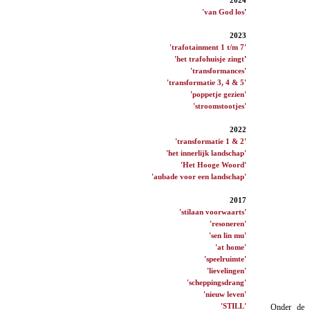
'van God los
'
2023
'trafotainment 1 t/m 7'
'het trafohuisje zingt
'
'transformances'
'transformatie 3, 4 & 5'
'poppetje gezien'
'stroomstootjes'
2022
'transformatie 1 & 2'
'het innerlijk landschap'
'Het Hooge Woord'
'aubade voor een landschap'
2017
'stilaan voorwaarts'
'resoneren'
'sen lin mu'
'at home'
'speelruimte'
'lievelingen'
'scheppingsdrang'
'nieuw leven'
'STILL'
Onder de v