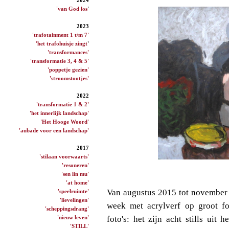
'van God los
'
2023
'trafotainment 1 t/m 7'
'het trafohuisje zingt
'
'transformances'
'transformatie 3, 4 & 5'
'poppetje gezien'
'stroomstootjes'
2022
'transformatie 1 & 2'
'het innerlijk landschap'
'Het Hooge Woord'
'aubade voor een landschap'
2017
'stilaan voorwaarts'
'resoneren'
'sen lin mu'
'at home'
Van augustus 2015 tot november 
'speelruimte'
'lievelingen'
week met acrylverf op groot fo
'scheppingsdrang'
'nieuw leven'
foto's: het zijn acht stills uit
'STILL'