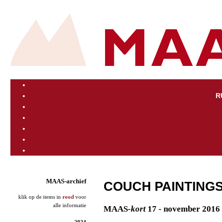
R
MAAS-archief
COUCH PAINTINGS
klik op de items in
rood
voor
alle informatie
MAAS
-kort
17 - november 2016
2024