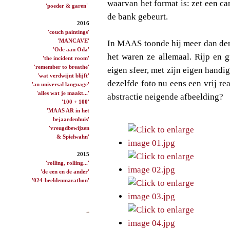
waarvan het format is: zet een cam
'poeder & garen'
de bank gebeurt.
2016
'couch paintings'
'MANCAVE'
In MAAS toonde hij meer dan derti
'Ode aan Oda'
het waren ze allemaal. Rijp en g
'the incident room'
'remember to breathe'
eigen sfeer, met zijn eigen handi
'wat verdwijnt blijft'
dezelfde foto nu eens een vrij rea
'an universal language'
'alles wat je maakt...'
abstractie neigende afbeelding?
'100 + 100'
'MAAS AR in het
bejaardenhuis'
'vreugdbewijzen
& Spielwahn'
2015
'rolling, rolling...'
'de een en de ander'
'024-beeldenmarathon'