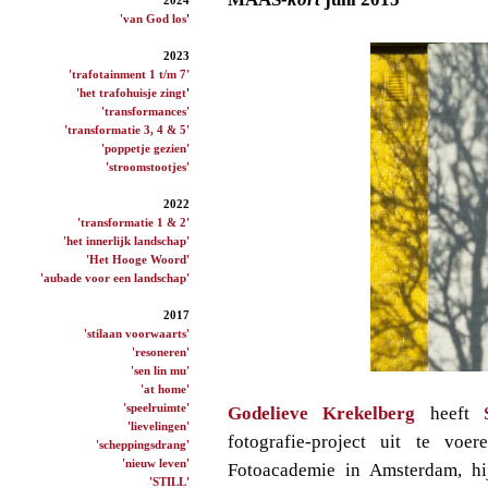
'van God los
'
2023
'trafotainment 1 t/m 7'
'het trafohuisje zingt
'
'transformances'
'transformatie 3, 4 & 5'
'poppetje gezien'
'stroomstootjes'
2022
'transformatie 1 & 2'
'het innerlijk landschap'
'Het Hooge Woord'
'aubade voor een landschap'
2017
'stilaan voorwaarts'
'resoneren'
'sen lin mu'
'at home'
'speelruimte'
Godelieve Krekelberg
heeft
'lievelingen'
fotografie-project uit te vo
'scheppingsdrang'
'nieuw leven'
Fotoacademie in Amsterdam, hij
'STILL'