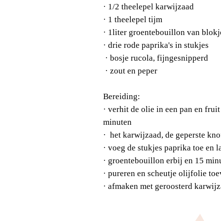
· 1
/2 theelepel karwijzaad
· 1
theelepel tijm
·
1liter groentebouillon van blokj
·
drie rode paprika's in stukjes
·
bosje rucola, fijngesnipperd
·
zout en peper
Bereiding:
·
verhit de olie in een pan en frui
minuten
·
het karwijzaad, de geperste knof
·
voeg de stukjes paprika toe en 
·
groentebouillon erbij en 15 min
·
pureren en scheutje olijfolie to
·
afmaken met geroosterd karwijz