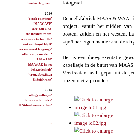
fotograaf.
'poeder & garen'
2016
De melkfabriek MAAS & WAAL is h
'couch paintings'
'MANCAVE'
project. Vanuit het midden van
'Ode aan Oda'
oosten, zuiden en het westen. La
'the incident room'
'remember to breathe'
zijn/haar eigen manier aan de sla
'wat verdwijnt blijft'
'an universal language'
'alles wat je maakt...'
Het is een duo-presentatie gewo
'100 + 100'
kapelletje in de buurt van MAAS 
'MAAS AR in het
bejaardenhuis'
Verstraaten heeft geput uit de j
'vreugdbewijzen
& Spielwahn'
reizen met zijn ouders.
2015
'rolling, rolling...'
'de een en de ander'
'024-beeldenmarathon'