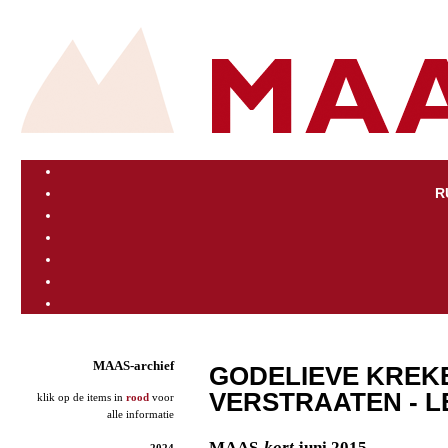
R
MAAS-archief
GODELIEVE KREK
VERSTRAATEN - LE
klik op de items in
rood
voor
alle informatie
MAAS
-kort
juni 2015
2024