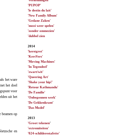
'PUPOP'
'le destin du lait'
'New Family Album'
'Gedane Zaken'
'mooi weer spelen'
'zonder ommezien'
'dubbel zien
2014
'kerstgrot'
'KersVers'
'Moving Machines'
'In Tegendeel'
'zwart/wit'
'Queering Art
'
als het ware
'Shake your hip!'
met het doel
'Retour Kathmandu'
ngspunt voor
'De Familie'
lden uit het
'Onbegonnen werk'
'De Gekkenkrant
'
'Das Model'
 te beamen op
2013
'Groot tekenen
'
'extremiteiten'
Nietzsche en
'024-schilderestafette'