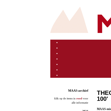
MAAS-archief
THEO
100'
klik op de items in
rood
voor
alle informatie
MAAS
-mi
2024