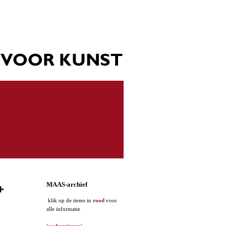
MAAS-archief
+
klik op de items in
rood
voor
alle informatie
'verkenningen'