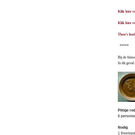
Klik hier v
Klik hier 
Theo's hoe
*****
Bij de fini
In dit geva
Pittige ro
6 persone
Nodig
1 theelepel