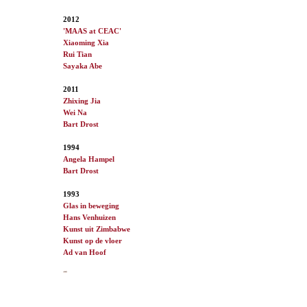
2012
'MAAS at CEAC'
Xiaoming Xia
Rui Tian
Sayaka Abe
2011
Zhixing Jia
Wei Na
Bart Drost
1994
Angela Hampel
Bart Drost
1993
Glas in beweging
Hans Venhuizen
Kunst uit Zimbabwe
Kunst op de vloer
Ad van
Hoof