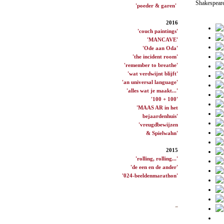
Shakespeare.
'poeder & garen'
2016
'couch paintings'
'MANCAVE'
'Ode aan Oda'
'the incident room'
'remember to breathe'
'wat verdwijnt blijft'
'an universal language'
'alles wat je maakt...'
'100 + 100'
'MAAS AR in het
bejaardenhuis'
'vreugdbewijzen
& Spielwahn'
2015
'rolling, rolling...'
'de een en de ander'
'024-beeldenmarathon'