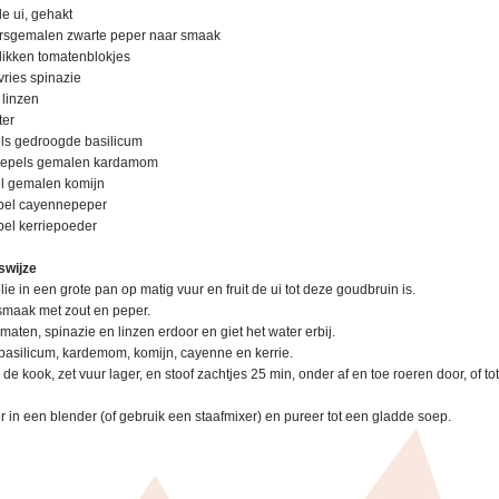
de ui, gehakt
ersgemalen zwarte peper naar smaak
likken tomatenblokjes
ries spinazie
 linzen
ter
els gedroogde basilicum
elepels gemalen kardamom
el gemalen komijn
epel cayennepeper
pel kerriepoeder
swijze
lie in een grote pan op matig vuur en fruit de ui tot deze goudbruin is.
smaak met zout en peper.
maten, spinazie en linzen erdoor en giet het water erbij.
basilicum, kardemom, komijn, cayenne en kerrie.
de kook, zet vuur lager, en stoof zachtjes 25 min, onder af en toe roeren door, of tot
 in een blender (of gebruik een staafmixer) en pureer tot een gladde soep.