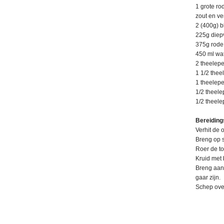
1 grote ro
zout en v
2 (400g) b
225g diepv
375g rode
450 ml wa
2 theelep
1 1/2 the
1 theelep
1/2 theel
1/2 theele
Bereiding
Verhit de o
Breng op 
Roer de to
Kruid met 
Breng aan 
gaar zijn.
Schep over