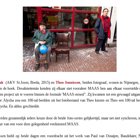
lak
(AKV St.Joost, Breda, 2015) en
Theo Jennissen
, beiden fotograaf, wonen in Nijmegen, 
om de hoek. Desalniettemin kenden zij elkaar niet vooraleer MAAS hen aan elkaar voorstelde 
n project uit te voeren binnen de formule 'MAAS
-mixed'
'. Zij kwamen tot een gewaagd uitga
ie: Alysha zou een 100-tal beelden uit het fotobestand van Theo kiezen en Theo een 100-tal bee
ysha. En aldus geschiedde.
erden gezamenlijk ieders keuze door de beide foto-series gelijkertijd, maar net niet synchroon,
ur van een voor deze gelegenheid verduisterd MAAS.
sen hield op beide dagen een voordracht uit het werk van Paul van Ostaijen, Baudelaire, 