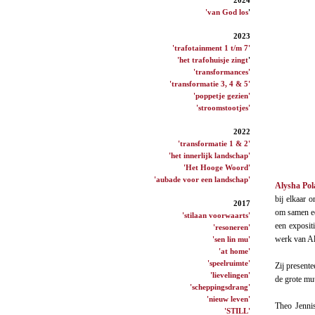
'van God los
'
2023
'trafotainment 1 t/m 7'
'het trafohuisje zingt
'
'transformances'
'transformatie 3, 4 & 5'
'poppetje gezien'
'stroomstootjes'
2022
'transformatie 1 & 2'
'het innerlijk landschap'
'Het Hooge Woord'
'aubade voor een landschap'
Alysha Po
bij elkaar 
2017
om samen ee
'stilaan voorwaarts'
een exposit
'resoneren'
werk van Al
'sen lin mu'
'at home'
'speelruimte'
Zij presente
'lievelingen'
de grote mu
'scheppingsdrang'
'nieuw leven'
Theo Jennis
'STILL'