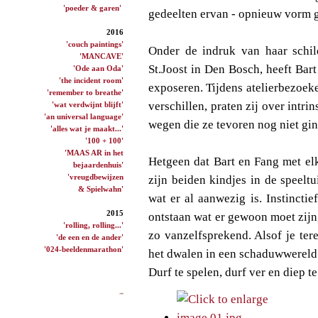
'poeder & garen'
gedeelten ervan - opnieuw vorm 
2016
'couch paintings'
Onder de indruk van haar schil
'MANCAVE'
St.Joost in Den Bosch, heeft Bar
'Ode aan Oda'
'the incident room'
exposeren. Tijdens atelierbezoek
'remember to breathe'
verschillen, praten zij over intri
'wat verdwijnt blijft'
'an universal language'
wegen die ze tevoren nog niet gi
'alles wat je maakt...'
'100 + 100'
'MAAS AR in het
Hetgeen dat Bart en Fang met elk
bejaardenhuis'
'vreugdbewijzen
zijn beiden kindjes in de speel
& Spielwahn'
wat er al aanwezig is. Instincti
2015
ontstaan wat er gewoon moet zijn, 
'rolling, rolling...'
zo vanzelfsprekend. Alsof je te
'de een en de ander'
'024-beeldenmarathon'
het dwalen in een schaduwwereld.
Durf te spelen, durf ver en diep t