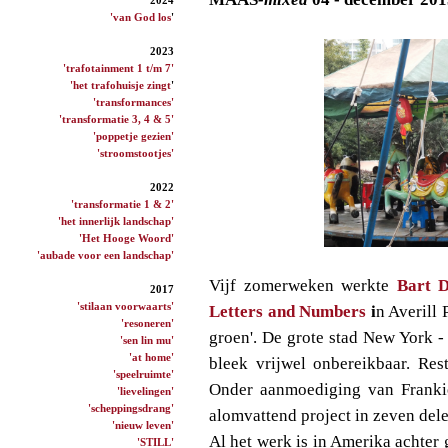
'van God los
'
2023
'trafotainment 1 t/m 7'
'het trafohuisje zingt
'
'transformances'
'transformatie 3, 4 & 5'
'poppetje gezien'
'stroomstootjes'
2022
'transformatie 1 & 2'
'het innerlijk landschap'
'Het Hooge Woord'
'aubade voor een landschap'
Vijf zomerweken werkte
Bart D
2017
'stilaan voorwaarts'
Letters and Numbers
i
n Averill 
'resoneren'
groen'. De grote stad New York -
'sen lin mu'
'at home'
bleek vrijwel onbereikbaar. Res
'speelruimte'
Onder aanmoediging van Franki
'lievelingen'
'scheppingsdrang'
alomvattend project in zeven dele
'nieuw leven'
Al het werk is in Amerika achter 
'STILL'