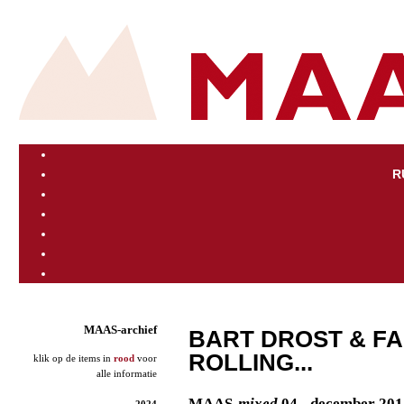
R
MAAS-archief
BART DROST & FAN
ROLLING...
klik op de items in
rood
voor
alle informatie
MAAS
-mixed
04 - december 201
2024