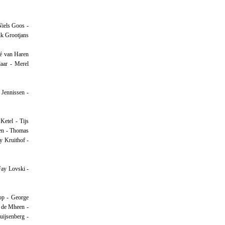
Niels Goos -
ik Grootjans
né van Haren
aar - Merel
 Jennissen -
etel - Tijs
nen - Thomas
y Kruithof -
Fay Lovski -
op - George
 de Mheen -
ijsenberg -