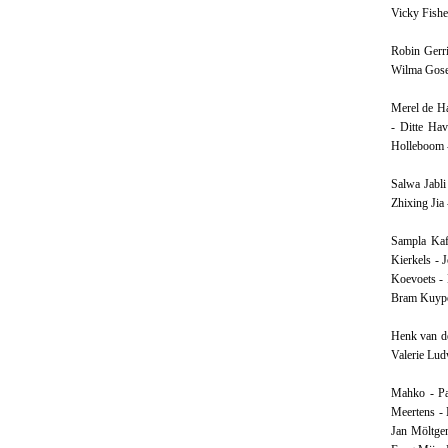
Vicky Fishe
Robin Gerri
Wilma Gosej
Merel de Ha
- Ditte Ha
Holleboom 
Salwa Jabli
Zhixing Jia
Sampla Kaf
Kierkels - 
Koevoets - 
Bram Kuype
Henk van de
Valerie Lud
Mahko - Pa
Meertens -
Jan Möltge