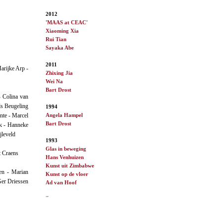
2012
'MAAS at CEAC'
Xiaoming Xia
Rui Tian
Sayaka Abe
2011
arijke Arp -
Zhixing Jia
Wei Na
Bart Drost
- Colina van
ls Beugeling
1994
Angela Hampel
nte - Marcel
Bart Drost
nk - Hanneke
jleveld
1993
Glas in beweging
t Craens
Hans Venhuizen
Kunst uit Zimbabwe
en - Marian
Kunst op de vloer
Ger Driessen
Ad van
Hoof