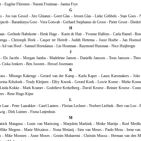
r - Eugéne Flörenen - Naomi Fruitman - Janina Frye
G
s - Jos van Gessel - Jiro Ghianni - Geert Glas - Jeroen Glas - Lieke Göbbels - Stan Goes - 
acob - Barankinya Gost - Vera Gotwalt - Gerhard Stephanus de Groot - Pieter Groot - Dieder
H
an - Gerlinde Habekotte - Henk Hage - Karin de Hair - Yvonne Halfens - Carla Hamel - Re
venga - Christoph Heek - Casper ter Heerdt - Judith Hettema - Joost Hoebe - Jan Hoensel
- Ad van Hoof - Samuel Hortulanus - Lin Houtman - Raymond Huisman - Nico Huijbregts
J
 - Els Jacobs - Morgan Jamba - Madeleine Jansen - Danielle Janssen - Toon Janssen - Theo
 - Ciska Jonkers - Ben Joosten - Hessel Josemans
K
ara - Mbongo Kakenge - Gerard van der Kamp - Karla Kaper - Laura Karsmakers - Joke K
Jorina Kilsdonk - Trudy Kleijnen - Elfry Knook - Gerard Koek - Lowie Koene - Mieke Koe
Linda Kokke - Mark Kramer - Godelieve Krekelberg - David Kroese - Reinier Kroese - Conn
rs - Rene Hugo Kijne
L
 Laar - Peter Laarakker - Carel Lanters - Florian Lechner - Norbert Lieftink - Bert van Loo - 
wig - Dirk Luimes - Fiona Lutjenhuis
M
trick Mangnus - Louis van Marissing - Marjolein Markink - Meike Martijn - Roel Meelk
 Mike Megens - Marie Mészàros - Nona Metiarij - Sien van Meurs - Paulo Meza - Irene van
n - Mike Moonen - Anne Moses - Gezim Muharemi - Christin Mussa - Herman van den Mu