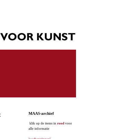
MAAS-archief
t
klik op de items in
rood
voor
alle informatie
'verkenningen'