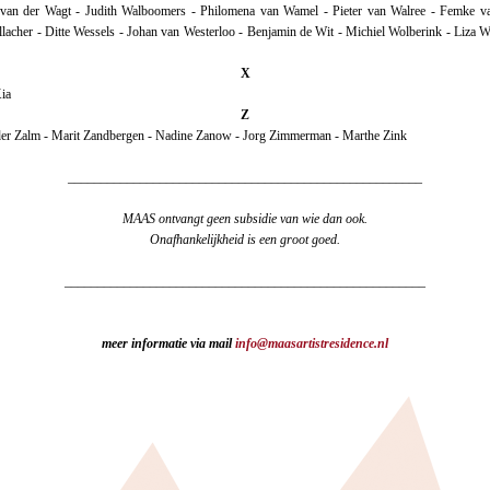
van der Wagt - Judith Walboomers - Philomena van Wamel - Pieter van Walree - Femke v
lacher - Ditte Wessels - Johan van Westerloo - Benjamin de Wit - Michiel Wolberink - Liza W
X
ia
Z
der Zalm - Marit Zandbergen - Nadine Zanow - Jorg Zimmerman - Marthe Zink
______________________________________________________
MAAS ontvangt geen subsidie van wie dan ook.
Onafhankelijkheid is een groot goed.
_______________________________________________________
meer informatie via mail
info@maasartistresidence.nl