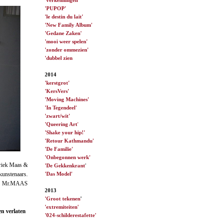
'PUPOP'
'le destin du lait'
'New Family Album'
'Gedane Zaken'
'mooi weer spelen'
'zonder ommezien'
'dubbel zien
2014
'kerstgrot'
'KersVers'
'Moving Machines'
'In Tegendeel'
'zwart/wit'
'Queering Art
'
'Shake your hip!'
'Retour Kathmandu'
'De Familie'
'Onbegonnen werk'
briek Maas &
'De Gekkenkrant
'
'Das Model'
kunstenaars.
 Als Mr.MAAS
2013
'Groot tekenen
'
'extremiteiten'
en verlaten
'024-schilderestafette'