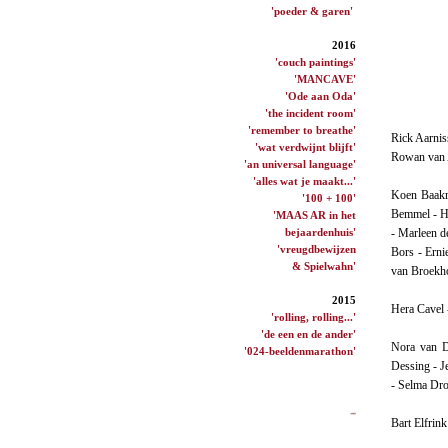
'poeder & garen'
2016
'couch paintings'
'MANCAVE'
'Ode aan Oda'
'the incident room'
'remember to breathe'
Rick Aarnis
'wat verdwijnt blijft'
Rowan van
'an universal language'
'alles wat je maakt...'
Koen Baakma
'100 + 100'
Bemmel - He
'MAAS AR in het
bejaardenhuis'
- Marleen d
'vreugdbewijzen
Bors - Erni
& Spielwahn'
van Broekho
2015
Hera Cavel 
'rolling, rolling...'
'de een en de ander'
Nora van D
'024-beeldenmarathon'
Dessing - J
- Selma Dro
Bart Elfrin