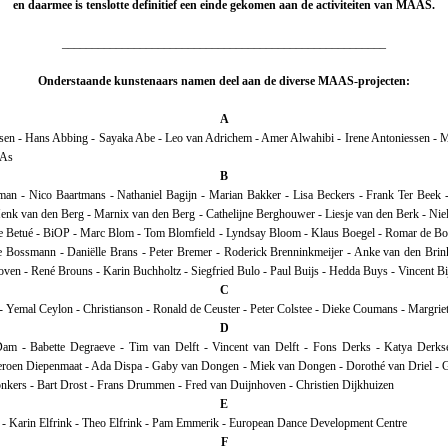
en daarmee is tenslotte definitief een einde gekomen aan de activiteiten van MAAS.
______________________________________________________
Onderstaande kunstenaars namen deel aan de diverse MAAS-projecten:
A
sen - Hans Abbing - Sayaka Abe - Leo van Adrichem - Amer Alwahibi - Irene Antoniessen - M
 As
B
n - Nico Baartmans - Nathaniel Bagijn - Marian Bakker - Lisa Beckers - Frank Ter Beek 
nk van den Berg - Marnix van den Berg - Cathelijne Berghouwer - Liesje van den Berk - Nie
e Betué - BiOP - Marc Blom - Tom Blomfield - Lyndsay Bloom - Klaus Boegel - Romar de Bo
e Bossmann - Daniëlle Brans - Peter Bremer - Roderick Brenninkmeijer - Anke van den Bri
ven - René Brouns - Karin Buchholtz - Siegfried Bulo - Paul Buijs - Hedda Buys - Vincent Bi
C
- Yemal Ceylon - Christianson - Ronald de Ceuster - Peter Colstee - Dieke Coumans - Margrie
D
am - Babette Degraeve - Tim van Delft - Vincent van Delft - Fons Derks - Katya Derks
eroen Diepenmaat - Ada Dispa - Gaby van Dongen - Miek van Dongen - Dorothé van Driel - 
nkers - Bart Drost - Frans Drummen - Fred van Duijnhoven - Christien Dijkhuizen
E
k - Karin Elfrink - Theo Elfrink - Pam Emmerik - European Dance Development Centre
F