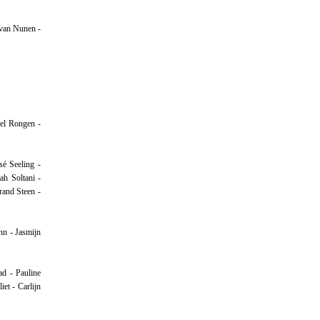
 van Nunen -
el Rongen -
é Seeling -
ah Soltani -
rand Steen -
nn - Jasmijn
ad - Pauline
iet - Carlijn