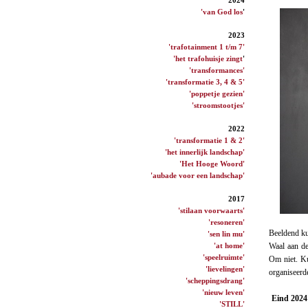
'van God los
'
2023
'trafotainment 1 t/m 7'
'het trafohuisje zingt
'
'transformances'
'transformatie 3, 4 & 5'
'poppetje gezien'
'stroomstootjes'
2022
'transformatie 1 & 2'
'het innerlijk landschap'
'Het Hooge Woord'
'aubade voor een landschap'
2017
'stilaan voorwaarts'
'resoneren'
Beeldend k
'sen lin mu'
'at home'
Waal aan d
'speelruimte'
Om niet. K
'lievelingen'
organiseerde
'scheppingsdrang'
'nieuw leven'
Eind 2024 
'STILL'