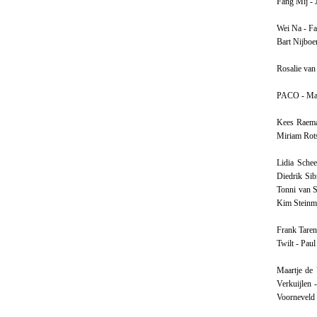
Fang Mij - 
Wei Na - Fa
Bart Nijboe
Rosalie van
PACO - Marj
Kees Raema
Miriam Rot
Lidia Sche
Diedrik Sib
Tonni van S
Kim Steinm
Frank Taren
Twilt - Paul
Maartje de 
Verkuijlen -
Voorneveld 