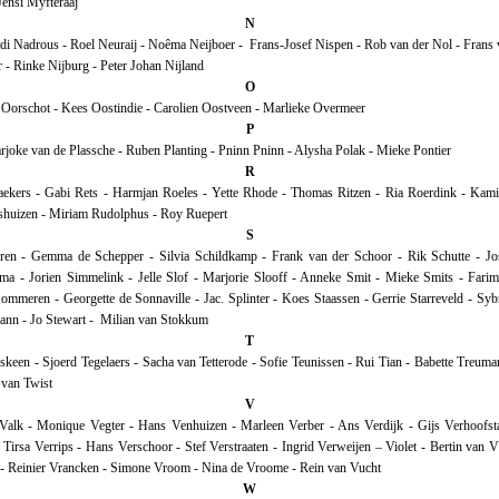
Jensi Myfteraaj
N
di Nadrous - Roel Neuraij - Noêma Neijboer - Frans-Josef Nispen - Rob van der Nol - Frans
r - Rinke Nijburg - Peter Johan Nijland
O
 Oorschot - Kees Oostindie - Carolien Oostveen - Marlieke Overmeer
P
oke van de Plassche - Ruben Planting - Pninn Pninn - Alysha Polak - Mieke Pontier
R
ekers - Gabi Rets - Harmjan Roeles - Yette Rhode - Thomas Ritzen - Ria Roerdink - Kami
shuizen - Miriam Rudolphus - Roy Ruepert
S
eren - Gemma de Schepper - Silvia Schildkamp - Frank van der Schoor - Rik Schutte - Jos
ma - Jorien Simmelink - Jelle Slof - Marjorie Slooff - Anneke Smit - Mieke Smits - Farim
ommeren - Georgette de Sonnaville - Jac. Splinter - Koes Staassen - Gerrie Starreveld - Syb
ann - Jo Stewart - Milian van Stokkum
T
skeen - Sjoerd Tegelaers - Sacha van Tetterode - Sofie Teunissen - Rui Tian - Babette Treuma
 van Twist
V
Valk - Monique Vegter - Hans Venhuizen - Marleen Verber - Ans Verdijk - Gijs Verhoofst
 Tirsa Verrips - Hans Verschoor - Stef Verstraaten - Ingrid Verweijen – Violet - Bertin van Vl
- Reinier Vrancken - Simone Vroom - Nina de Vroome - Rein van Vucht
W