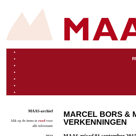
R
MAAS-archief
MARCEL BORS & 
VERKENNINGEN
klik op de items in
rood
voor
alle informatie
MAAS
-mixed
01 september 201
2024