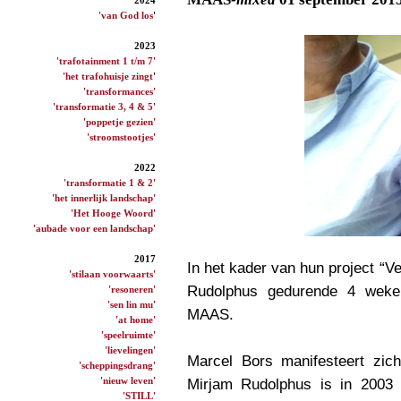
'van God los
'
2023
'trafotainment 1 t/m 7'
'het trafohuisje zingt
'
'transformances'
'transformatie 3, 4 & 5'
'poppetje gezien'
'stroomstootjes'
2022
'transformatie 1 & 2'
'het innerlijk landschap'
'Het Hooge Woord'
'aubade voor een landschap'
2017
In het kader van hun project “
'stilaan voorwaarts'
Rudolphus gedurende 4 wek
'resoneren'
'sen lin mu'
MAAS.
'at home'
'speelruimte'
'lievelingen'
Marcel Bors manifesteert zich
'scheppingsdrang'
'nieuw leven'
Mirjam Rudolphus is in 2003 
'STILL'