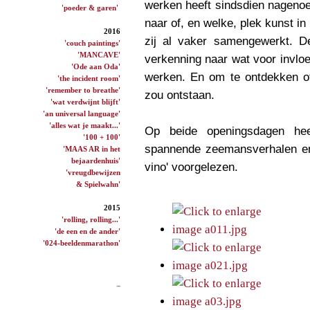
werken heeft sindsdien nagenoeg
'poeder & garen'
naar of, en welke, plek kunst in
2016
zij al vaker samengewerkt. 
'couch paintings'
'MANCAVE'
verkenning naar wat voor invloe
'Ode aan Oda'
werken. En om te ontdekken o
'the incident room'
'remember to breathe'
zou ontstaan.
'wat verdwijnt blijft'
'an universal language'
'alles wat je maakt...'
Op beide openingsdagen he
'100 + 100'
spannende zeemansverhalen en 
'MAAS AR in het
bejaardenhuis'
vino' voorgelezen.
'vreugdbewijzen
& Spielwahn'
2015
'rolling, rolling...'
'de een en de ander'
'024-beeldenmarathon'