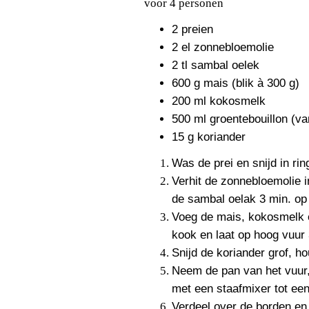
voor 4 personen
2 preien
2 el zonnebloemolie
2 tl sambal oelek
600 g mais (blik à 300 g)
200 ml kokosmelk
500 ml groentebouillon (va
15 g koriander
Was de prei en snijd in rin
Verhit de zonnebloemolie 
de sambal oelak 3 min. op
Voeg de mais, kokosmelk e
kook en laat op hoog vuur
Snijd de koriander grof, h
Neem de pan van het vuur,
met een staafmixer tot ee
Verdeel over de borden en