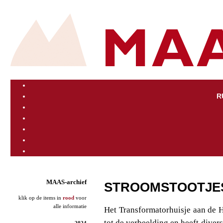
R
MAAS-archief
STROOMSTOOTJE
klik op de items in
rood
voor
alle informatie
Het Transformatorhuisje aan de 
tot de verbeelding en heeft diver
2024