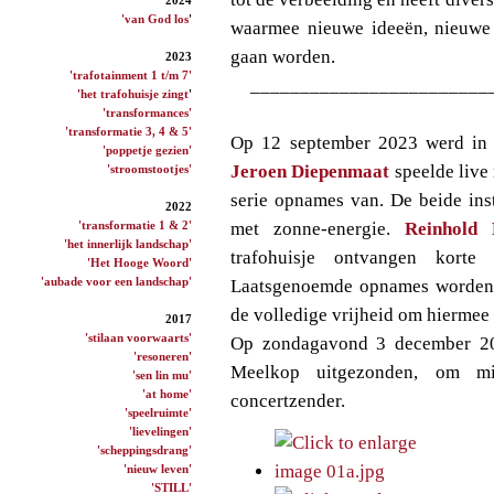
'van God los
'
waarmee nieuwe ideeën, nieuwe
gaan worden.
2023
'trafotainment 1 t/m 7'
________________________
'het trafohuisje zingt
'
'transformances'
'transformatie 3, 4 & 5'
Op 12 september 2023 werd in h
'poppetje gezien'
Jeroen Diepenmaat
speelde live 
'stroomstootjes'
serie opnames van. De beide ins
2022
'transformatie 1 & 2'
met zonne-energie.
Reinhold 
'het innerlijk landschap'
trafohuisje ontvangen korte
'Het Hooge Woord'
'aubade voor een landschap'
Laatsgenoemde opnames worden
de volledige vrijheid om hiermee
2017
'stilaan voorwaarts'
Op zondagavond 3 december 2
'resoneren'
Meelkop uitgezonden, om mi
'sen lin mu'
'at home'
concertzender.
'speelruimte'
'lievelingen'
'scheppingsdrang'
'nieuw leven'
'STILL'