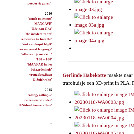
'poeder & garen'
2016
'couch paintings'
'MANCAVE'
'Ode aan Oda'
'the incident room'
'remember to breathe'
'wat verdwijnt blijft'
'an universal language'
'alles wat je maakt...'
________________________
'100 + 100'
'MAAS AR in het
bejaardenhuis'
Gerlinde Habekotte
maakte naar
'vreugdbewijzen
& Spielwahn'
trafohuisje een 3D-print in PLA
2015
'rolling, rolling...'
'de een en de ander'
'024-beeldenmarathon'