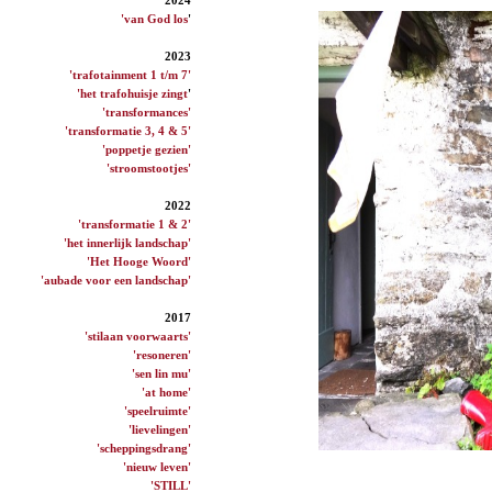
'van God los
'
2023
'trafotainment 1 t/m 7'
'het trafohuisje zingt
'
'transformances'
'transformatie 3, 4 & 5'
'poppetje gezien'
'stroomstootjes'
2022
'transformatie 1 & 2'
'het innerlijk landschap'
'Het Hooge Woord'
'aubade voor een landschap'
2017
'stilaan voorwaarts'
'resoneren'
'sen lin mu'
'at home'
'speelruimte'
'lievelingen'
'scheppingsdrang'
'nieuw leven'
'STILL'