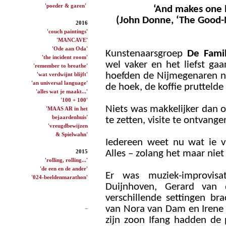
'poeder & garen'
‘And makes one 
(John Donne, ‘The Good-
2016
'couch paintings'
'MANCAVE'
'Ode aan Oda'
Kunstenaarsgroep
De Famil
'the incident room'
wel vaker en het liefst gaa
'remember to breathe'
'wat verdwijnt blijft'
hoefden de Nijmegenaren nie
'an universal language'
de hoek, de koffie pruttelde
'alles wat je maakt...'
'100 + 100'
Niets was makkelijker dan 
'MAAS AR in het
bejaardenhuis'
te zetten, visite te ontvang
'vreugdbewijzen
& Spielwahn'
Iedereen weet nu wat ie v
2015
Alles – zolang het maar niet 
'rolling, rolling...'
'de een en de ander'
Er was muziek-improvis
'024-beeldenmarathon'
Duijnhoven, Gerard van
verschillende settingen br
van Nora van Dam en Irene 
zijn zoon Ifang hadden de 