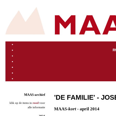
R
MAAS-archief
'DE FAMILIE' - JO
klik op de items in
rood
voor
alle informatie
MAAS
-kort
- april 2014
2024