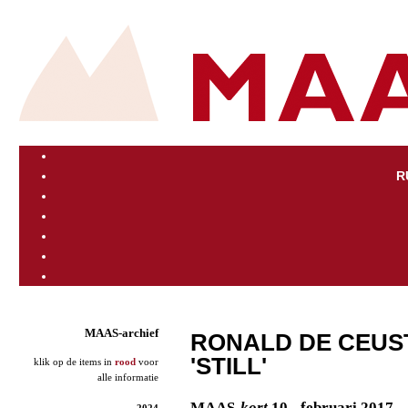
R
MAAS-archief
RONALD DE CEUST
'STILL'
klik op de items in
rood
voor
alle informatie
MAAS
-kort
10 - februari 2017
2024