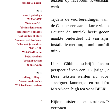
teksten op facebook. Kwetsbaar
'poeder & garen'
werk.
2016
'couch paintings'
Tijdens de voorbereidingen van 
'MANCAVE'
'Ode aan Oda'
de Ceuster een aantal korte vid
'the incident room'
Ceuster de muziek heeft geco
'remember to breathe'
'wat verdwijnt blijft'
maakte onderdeel uit van zij
'an universal language'
installatie met pur, aluminiumfol
'alles wat je maakt...'
'100 + 100'
tuin ?
'MAAS AR in het
bejaardenhuis'
'vreugdbewijzen
Lieke Göbbels schrijft facebo
& Spielwahn'
perspectief van een 1 - jarige 
2015
Deze teksten werden nu voor 
'rolling, rolling...'
'de een en de ander'
speelgoed lammetjes en rood fru
'024-beeldenmarathon'
MAAS een 'high tea voor BEER'.
Kijken, luisteren, lezen, ruiken. 
vertonen.