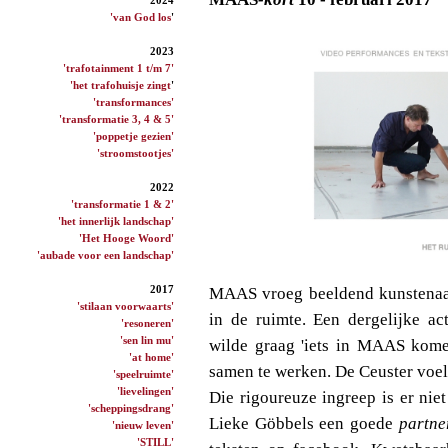
'van God los
'
2023
'trafotainment 1 t/m 7'
'het trafohuisje zingt
'
'transformances'
'transformatie 3, 4 & 5'
'poppetje gezien'
'stroomstootjes'
2022
'transformatie 1 & 2'
'het innerlijk landschap'
'Het Hooge Woord'
'aubade voor een landschap'
2017
MAAS vroeg beeldend kunstenaar
'stilaan voorwaarts'
in de ruimte. Een dergelijke ac
'resoneren'
'sen lin mu'
wilde graag 'iets in MAAS kom
'at home'
samen te werken. De Ceuster voeld
'speelruimte'
'lievelingen'
Die rigoureuze ingreep is er ni
'scheppingsdrang'
Lieke Göbbels een goede
partne
'nieuw leven'
'STILL'