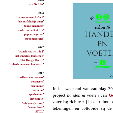
'van God los
'
2023
'trafotainment 1 t/m 7'
'het trafohuisje zingt
'
'transformances'
'transformatie 3, 4 & 5'
'poppetje gezien'
'stroomstootjes'
2022
'transformatie 1 & 2'
'het innerlijk landschap'
'Het Hooge Woord'
'aubade voor een landschap'
2017
'stilaan voorwaarts'
'resoneren'
'sen lin mu'
In het weekend van zaterdag 3
'at home'
'speelruimte'
project
handen & voeten
van
Ge
'lievelingen'
zaterdag richtte zij in de ruim
'scheppingsdrang'
'nieuw leven'
tekeningen en voltooide zij de
'STILL'