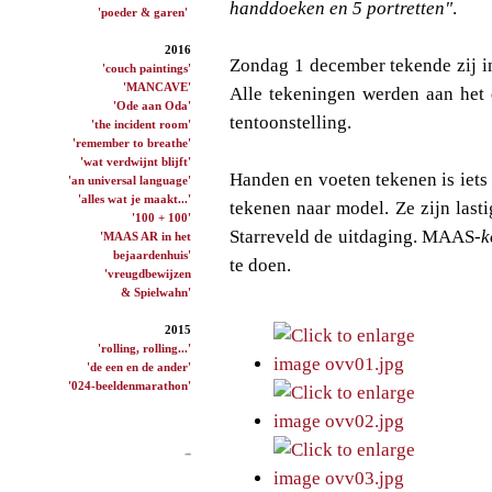
handdoeken en 5 portretten"
.
'poeder & garen'
2016
Zondag 1 december tekende zij 
'couch paintings'
'MANCAVE'
Alle tekeningen werden aan het 
'Ode aan Oda'
tentoonstelling.
'the incident room'
'remember to breathe'
'wat verdwijnt blijft'
Handen en voeten tekenen is iets 
'an universal language'
'alles wat je maakt...'
tekenen naar model. Ze zijn lasti
'100 + 100'
Starreveld de uitdaging. MAAS
-k
'MAAS AR in het
bejaardenhuis'
te doen.
'vreugdbewijzen
& Spielwahn'
2015
'rolling, rolling...'
'de een en de ander'
'024-beeldenmarathon'