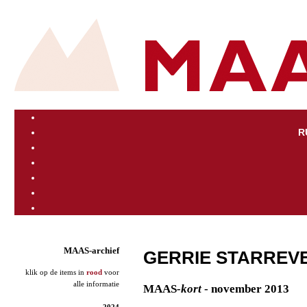
R
MAAS-archief
GERRIE STARREVE
klik op de items in
rood
voor
alle informatie
MAAS
-kort
- november 2013
2024