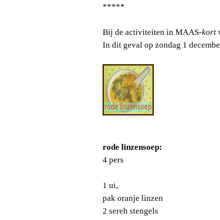
*****
Bij de activiteiten in MAAS
-kort
w
In dit geval op zondag 1 decembe
rode linzensoep:
4 pers
1 ui,
pak oranje linzen
2 sereh stengels