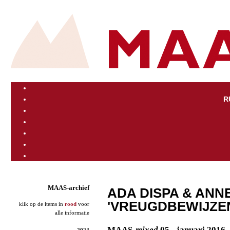
R
MAAS-archief
ADA DISPA & ANN
'VREUGDBEWIJZEN
klik op de items in
rood
voor
alle informatie
MAAS
-mixed
05 - januari 2016
2024