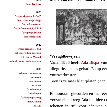
'van God los
'
2023
'trafotainment 1 t/m 7'
'het trafohuisje zingt
'
'transformances'
'transformatie 3, 4 & 5'
'poppetje gezien'
'stroomstootjes'
2022
'transformatie 1 & 2'
'het innerlijk landschap'
'Vreugdbewijzen'
'Het Hooge Woord'
'aubade voor een landschap'
Vanaf 1996 heeft
Ada Dispa
vuu
allegorie, succes gehad. En op ee
2017
'stilaan voorwaarts'
vuurwerkresten.
'resoneren'
Toen is ze maar kleurplaten gaan
'sen lin mu'
'at home'
'speelruimte'
Enthousiast geworden en met een
'lievelingen'
'scheppingsdrang'
verzamelen kreeg Ada het idee co
'nieuw leven'
tekenen in ruil voor één van h
'STILL'