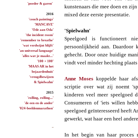
'poeder & garen'
kunstenaars die mee doen en zijn
mixed deze eerste presentatie.
2016
'couch paintings'
'MANCAVE'
'Ode aan Oda'
'Spielwahn'
'the incident room'
Speelgoed is functioneert ni
'remember to breathe'
'wat verdwijnt blijft'
persoonlijkheid aan. Daardoor k
'an universal language'
gehecht. Door onze huidige mani
'alles wat je maakt...'
'100 + 100'
vindt veel minder hechting plaats
'MAAS AR in het
bejaardenhuis'
'vreugdbewijzen
Anne Moses
koppelde haar afs
& Spielwahn'
scriptie over wat zij noemt '
2015
kinderen veel meer speelgoed d
'rolling, rolling...'
Consumeren of 'iets willen hebb
'de een en de ander'
'024-beeldenmarathon'
speelgoed geïnteresseerd heeft A
gewerkt, wat haar een heel andere
In het begin van haar proces 