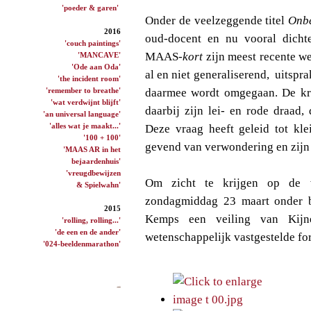
'poeder & garen'
Onder de veelzeggende titel
Onb
2016
oud-docent en nu vooral dichte
'couch paintings'
MAAS
-kort
zijn meest recente wer
'MANCAVE'
'Ode aan Oda'
al en niet generaliserend, uitspr
'the incident room'
'remember to breathe'
daarmee wordt omgegaan. De kr
'wat verdwijnt blijft'
daarbij zijn lei- en rode draad,
'an universal language'
'alles wat je maakt...'
Deze vraag heeft geleid tot klei
'100 + 100'
gevend van verwondering en zijn n
'MAAS AR in het
bejaardenhuis'
'vreugdbewijzen
Om zicht te krijgen op de 
& Spielwahn'
zondagmiddag 23 maart onder be
2015
Kemps een veiling van Kij
'rolling, rolling...'
'de een en de ander'
wetenschappelijk vastgestelde fo
'024-beeldenmarathon'