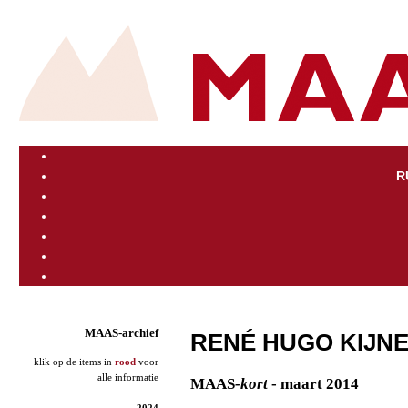
R
MAAS-archief
RENÉ HUGO KIJN
klik op de items in
rood
voor
alle informatie
MAAS
-kort
- maart 2014
2024