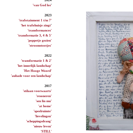
'van God los
'
2023
'trafotainment 1 t/m 7'
'het trafohuisje zingt
'
'transformances'
'transformatie 3, 4 & 5'
'poppetje gezien'
'stroomstootjes'
2022
'transformatie 1 & 2'
'het innerlijk landschap'
'Het Hooge Woord'
'aubade voor een landschap'
2017
'stilaan voorwaarts'
'resoneren'
'sen lin mu'
'at home'
'speelruimte'
'lievelingen'
'scheppingsdrang'
'nieuw leven'
'STILL'