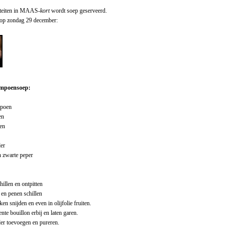
viteiten in MAAS
-kort
wordt soep geserveerd.
l op zondag 29 december:
mpoensoep:
mpoen
en
en
er
 zwarte peper
illen en ontpitten
 en penen schillen
kken snijden en even in olijfolie fruiten.
oente bouillon erbij en laten garen.
r toevoegen en pureren.