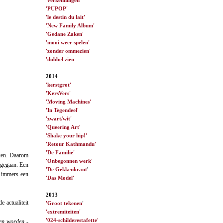
'PUPOP'
'le destin du lait'
'New Family Album'
'Gedane Zaken'
'mooi weer spelen'
'zonder ommezien'
'dubbel zien
2014
'kerstgrot'
'KersVers'
'Moving Machines'
'In Tegendeel'
'zwart/wit'
'Queering Art
'
'Shake your hip!'
'Retour Kathmandu'
'De Familie'
ken. Daarom
'Onbegonnen werk'
 gegaan. Een
'De Gekkenkrant
'
s immers een
'Das Model'
2013
 actualiteit
'Groot tekenen
'
'extremiteiten'
'024-schilderestafette'
ien worden
-