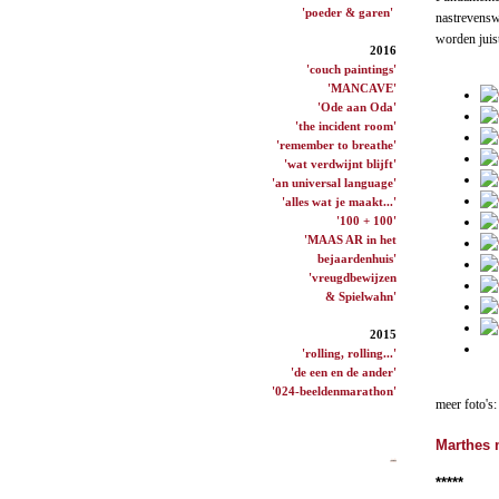
'poeder & garen'
nastrevensw
worden juist
2016
'couch paintings'
'MANCAVE'
'Ode aan Oda'
'the incident room'
'remember to breathe'
'wat verdwijnt blijft'
'an universal language'
'alles wat je maakt...'
'100 + 100'
'MAAS AR in het
bejaardenhuis'
'vreugdbewijzen
& Spielwahn'
2015
'rolling, rolling...'
'de een en de ander'
'024-beeldenmarathon'
meer foto's:
Marthes 
*****