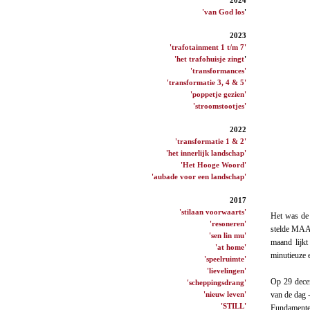
'van God los
'
2023
'trafotainment 1 t/m 7'
'het trafohuisje zingt
'
'transformances'
'transformatie 3, 4 & 5'
'poppetje gezien'
'stroomstootjes'
2022
'transformatie 1 & 2'
'het innerlijk landschap'
'Het Hooge Woord'
'aubade voor een landschap'
2017
'stilaan voorwaarts'
Het was de
'resoneren'
stelde MAAS
'sen lin mu'
maand lijkt
'at home'
minutieuze e
'speelruimte'
'lievelingen'
Op 29 decem
'scheppingsdrang'
'nieuw leven'
van de dag -
'STILL'
Fundamentel