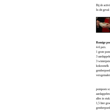
Bij de acti
In dit geva
Romige po
4-6 pers.
1 grote po
3 aardappel
3 winterpen
kokosmelk
gemberpoed
versgemalen
pompoen sch
aardappelen
alles in stu
1,5 liter gr
gemberpoede