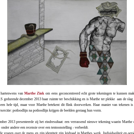
 hartenwens van
Marthe Zink
om eens geconcentreerd echt grote tekeningen te kunnen ma
 gedurende december 2013 haar ruimte ter beschikking en is Marthe ter plekke aan de slag
 een hele tijd, maar voor Marthe betekent dit flink doorwerken. Haar manier van tekenen i
xercitie: potloodlijn na potloodlijn krijgen de beelden gestaag hun vorm.
ber 2013 presenteerde zij het eindresultaat: een verrassend nieuwe tekening waarin Marthe de
 onder andere een recensie over een tentoonstelling - verbeeldt.
e vragen over de mens en zijn identiteit zijn leidraad in Marthes werk.
Individualiteit
en
gez