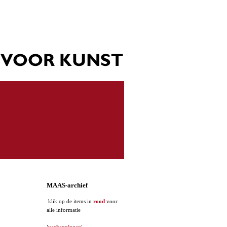
MAAS-archief
klik op de items in
rood
voor
alle informatie
'verkenningen'