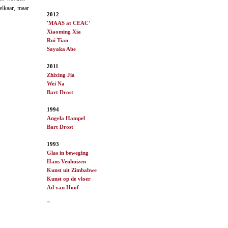
elkaar, maar
2012
'MAAS at CEAC'
Xiaoming Xia
Rui Tian
Sayaka Abe
2011
Zhixing Jia
Wei Na
Bart Drost
1994
Angela Hampel
Bart Drost
1993
Glas in beweging
Hans Venhuizen
Kunst uit Zimbabwe
Kunst op de vloer
Ad van
Hoof