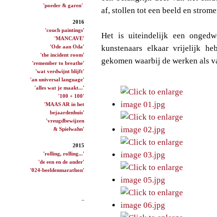
'poeder & garen'
af, stollen tot een beeld en strom
2016
'couch paintings'
Het is uiteindelijk een onge
'MANCAVE'
'Ode aan Oda'
kunstenaars elkaar vrijelijk he
'the incident room'
gekomen waarbij de werken als v
'remember to breathe'
'wat verdwijnt blijft'
'an universal language'
'alles wat je maakt...'
'100 + 100'
'MAAS AR in het
bejaardenhuis'
'vreugdbewijzen
& Spielwahn'
2015
'rolling, rolling...'
'de een en de ander'
'024-beeldenmarathon'