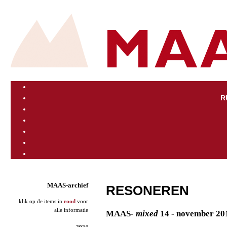
R
MAAS-archief
RESONEREN
klik op de items in
rood
voor
alle informatie
MAAS
- mixed
14 - november 20
2024