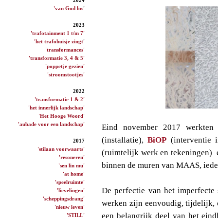
'van God los
'
2023
'trafotainment 1 t/m 7'
'het trafohuisje zingt
'
'transformances'
'transformatie 3, 4 & 5'
'poppetje gezien'
'stroomstootjes'
2022
'transformatie 1 & 2'
'het innerlijk landschap'
'Het Hooge Woord'
'aubade voor een landschap'
Eind november 2017 werkte
(installatie),
BiOP
(interventie 
2017
'stilaan voorwaarts'
(ruimtelijk werk en tekeningen)
'resoneren'
binnen de muren van MAAS, ieder 
'sen lin mu'
'at home'
'speelruimte'
De perfectie van het imperfecte 
'lievelingen'
'scheppingsdrang'
werken zijn eenvoudig, tijdelijk,
'nieuw leven'
een belangrijk deel van het eind
'STILL'