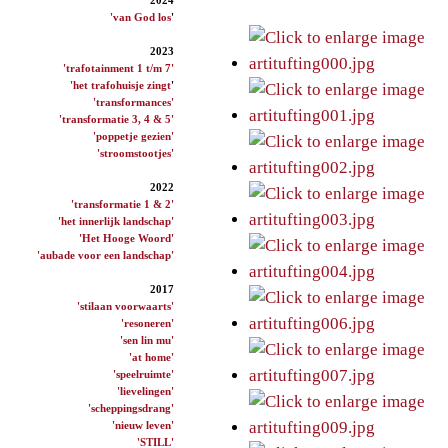
'van God los
'
2023
'trafotainment 1 t/m 7'
'het trafohuisje zingt
'
'transformances'
'transformatie 3, 4 & 5'
'poppetje gezien'
'stroomstootjes'
2022
'transformatie 1 & 2'
'het innerlijk landschap'
'Het Hooge Woord'
'aubade voor een landschap'
2017
'stilaan voorwaarts'
'resoneren'
'sen lin mu'
'at home'
'speelruimte'
'lievelingen'
'scheppingsdrang'
'nieuw leven'
'STILL'