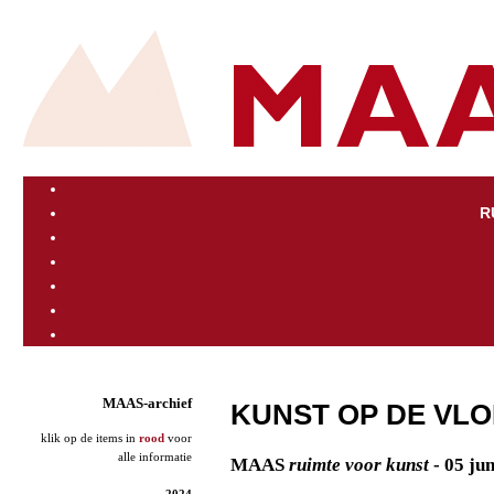
R
MAAS-archief
KUNST OP DE VL
klik op de items in
rood
voor
alle informatie
MAAS
ruimte voor kunst
- 05 jun
2024