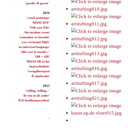
'poeder & garen'
2016
'couch paintings'
'MANCAVE'
'Ode aan Oda'
'the incident room'
'remember to breathe'
'wat verdwijnt blijft'
'an universal language'
'alles wat je maakt...'
'100 + 100'
'MAAS AR in het
bejaardenhuis'
'vreugdbewijzen
& Spielwahn'
2015
'rolling, rolling...'
'de een en de ander'
'024-beeldenmarathon'