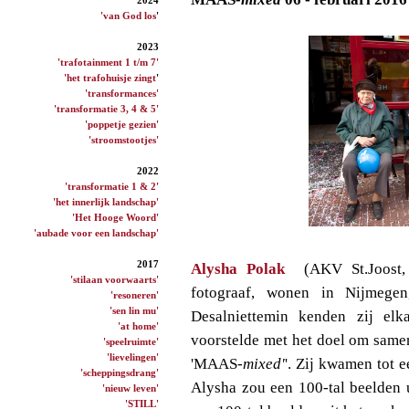
'van God los
'
2023
'trafotainment 1 t/m 7'
'het trafohuisje zingt
'
'transformances'
'transformatie 3, 4 & 5'
'poppetje gezien'
'stroomstootjes'
2022
'transformatie 1 & 2'
'het innerlijk landschap'
'Het Hooge Woord'
'aubade voor een landschap'
2017
Alysha Polak
(AKV St.Joost
'stilaan voorwaarts'
fotograaf, wonen in Nijmege
'resoneren'
'sen lin mu'
Desalniettemin kenden zij el
'at home'
voorstelde met het doel om samen
'speelruimte'
'lievelingen'
'MAAS
-mixed'
'. Zij kwamen tot 
'scheppingsdrang'
Alysha zou een 100-tal beelden 
'nieuw leven'
'STILL'