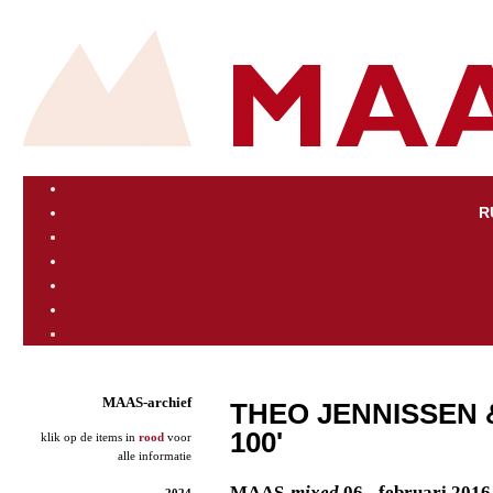
R
MAAS-archief
THEO JENNISSEN &
100'
klik op de items in
rood
voor
alle informatie
MAAS
-mixed
06 - februari 2016
2024