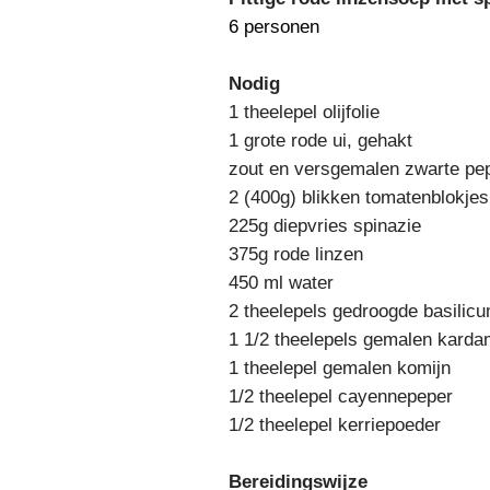
6 personen
Nodig
1 theelepel olijfolie
1 grote rode ui, gehakt
zout en versgemalen zwarte pe
2 (400g) blikken tomatenblokjes
225g diepvries spinazie
375g rode linzen
450 ml water
2 theelepels gedroogde basilic
1 1/2 theelepels gemalen kard
1 theelepel gemalen komijn
1/2 theelepel cayennepeper
1/2 theelepel kerriepoeder
Bereidingswijze