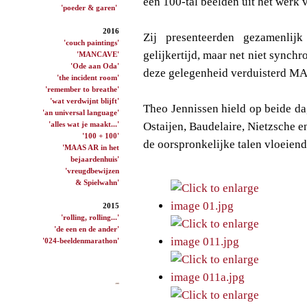
een 100-tal beelden uit het werk 
'poeder & garen'
2016
Zij presenteerden gezamenlij
'couch paintings'
gelijkertijd, maar net niet synch
'MANCAVE'
'Ode aan Oda'
deze gelegenheid verduisterd M
'the incident room'
'remember to breathe'
'wat verdwijnt blijft'
Theo Jennissen hield op beide da
'an universal language'
'alles wat je maakt...'
Ostaijen, Baudelaire, Nietzsche 
'100 + 100'
de oorspronkelijke talen vloeiend 
'MAAS AR in het
bejaardenhuis'
'vreugdbewijzen
& Spielwahn'
2015
'rolling, rolling...'
'de een en de ander'
'024-beeldenmarathon'