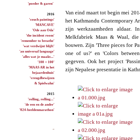
'poeder & garen'
Van eind maart tot begin mei 20
2016
'couch paintings'
het Kathmandu Contemporary Ar
'MANCAVE'
zijn werkzaamheden aldaar. 
'Ode aan Oda'
'the incident room'
Melkfabriek Maas & Waal, die 
'remember to breathe'
bouwen. Zijn 'Three pieces for Pa
'wat verdwijnt blijft'
'an universal language'
one of us?' en 'Colors betwee
'alles wat je maakt...'
gegeven. Ook het project 'Passi
'100 + 100'
'MAAS AR in het
zijn Nepalese presentatie in Kat
bejaardenhuis'
'vreugdbewijzen
& Spielwahn'
2015
'rolling, rolling...'
'de een en de ander'
'024-beeldenmarathon'