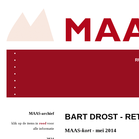
R
MAAS-archief
BART DROST - R
klik op de items in
rood
voor
alle informatie
MAAS
-kort
- mei 2014
2024