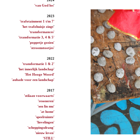
'van God los
'
2023
'trafotainment 1 t/m 7'
'het trafohuisje zingt
'
'transformances'
'transformatie 3, 4 & 5'
'poppetje gezien'
'stroomstootjes'
2022
'transformatie 1 & 2'
'het innerlijk landschap'
'Het Hooge Woord'
'aubade voor een landschap'
2017
'stilaan voorwaarts'
'resoneren'
'sen lin mu'
'at home'
'speelruimte'
'lievelingen'
'scheppingsdrang'
'nieuw leven'
'STILL'