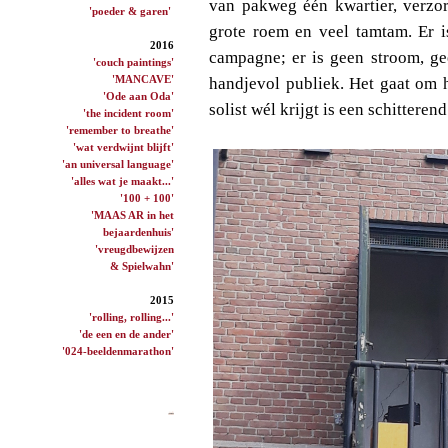
van pakweg één kwartier, verzor
'poeder & garen'
grote roem en veel tamtam. Er i
2016
campagne; er is geen stroom, ge
'couch paintings'
'MANCAVE'
handjevol publiek. Het gaat om 
'Ode aan Oda'
solist wél krijgt is een schitterend
'the incident room'
'remember to breathe'
'wat verdwijnt blijft'
'an universal language'
'alles wat je maakt...'
'100 + 100'
'MAAS AR in het
bejaardenhuis'
'vreugdbewijzen
& Spielwahn'
2015
'rolling, rolling...'
'de een en de ander'
'024-beeldenmarathon'