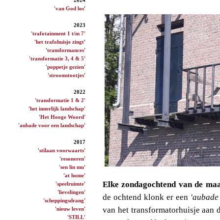
'van God los
'
2023
'trafotainment 1 t/m 7'
'het trafohuisje zingt
'
'transformances'
'transformatie 3, 4 & 5'
'poppetje gezien'
'stroomstootjes'
2022
'transformatie 1 & 2'
'het innerlijk landschap'
'Het Hooge Woord'
'aubade voor een landschap'
2017
'stilaan voorwaarts'
'resoneren'
'sen lin mu'
'at home'
Elke zondagochtend van de maan
'speelruimte'
'lievelingen'
de ochtend klonk er een
'aubade
'scheppingsdrang'
van het transformatorhuisje aan 
'nieuw leven'
'STILL'