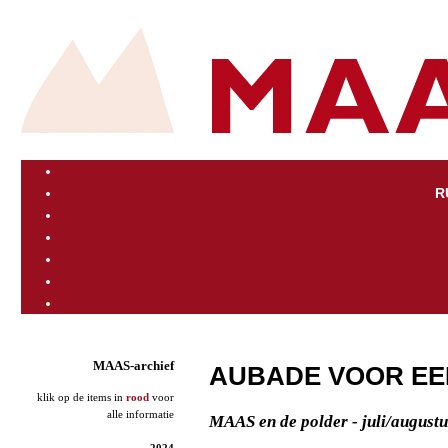
R
MAAS-archief
AUBADE VOOR EE
klik op de items in
rood
voor
alle informatie
MAAS en de polder - juli/august
2024