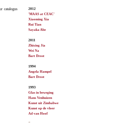
2012
ur catalogus
'MAAS at CEAC'
Xiaoming Xia
Rui Tian
Sayaka Abe
2011
Zhixing Jia
Wei Na
Bart Drost
1994
Angela Hampel
Bart Drost
1993
Glas in beweging
Hans Venhuizen
Kunst uit Zimbabwe
Kunst op de vloer
Ad van
Hoof