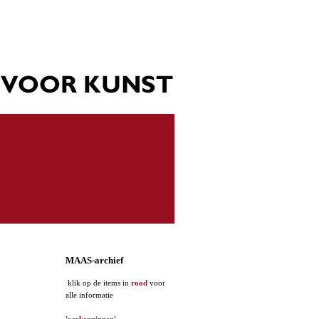
MAAS-archief
klik op de items in
rood
voor
alle informatie
'verkenningen'