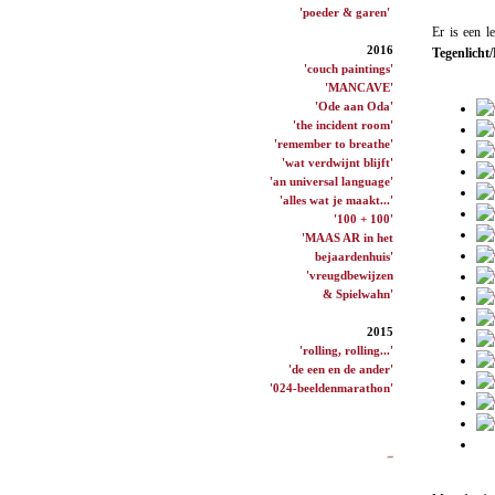
'poeder & garen'
Er is een l
2016
Tegenlicht
'couch paintings'
'MANCAVE'
'Ode aan Oda'
'the incident room'
'remember to breathe'
'wat verdwijnt blijft'
'an universal language'
'alles wat je maakt...'
'100 + 100'
'MAAS AR in het
bejaardenhuis'
'vreugdbewijzen
& Spielwahn'
2015
'rolling, rolling...'
'de een en de ander'
'024-beeldenmarathon'