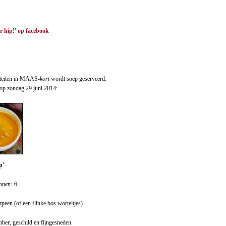
r hip!'
op facebook
viteiten in MAAS
-kort
wordt soep geserveerd.
 op zondag 29 juni 2014:
p'
onen:
6
peen (of een flinke bos worteltjes)
mber, geschild en fijngesneden