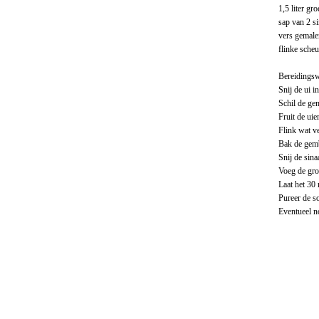
1,5 liter gr
sap van 2 s
vers gemalen
flinke scheut
Bereidingsw
Snij de ui i
Schil de gem
Fruit de uie
Flink wat v
Bak de gemb
Snij de sina
Voeg de gro
Laat het 30 
Pureer de s
Eventueel no