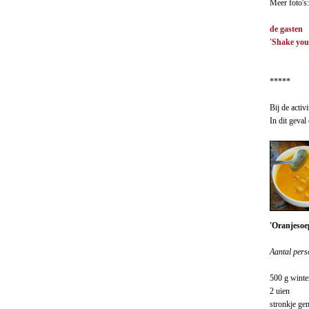
Meer foto's:
de gasten
'Shake you
*****
Bij de acti
In dit geval
'Oranjesoe
Aantal pers
500 g winter
2 uien
stronkje ge