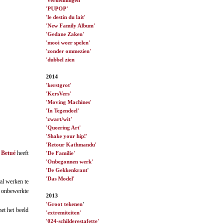
'PUPOP'
'le destin du lait'
'New Family Album'
'Gedane Zaken'
'mooi weer spelen'
'zonder ommezien'
'dubbel zien
2014
'kerstgrot'
'KersVers'
'Moving Machines'
'In Tegendeel'
'zwart/wit'
'Queering Art
'
'Shake your hip!'
'Retour Kathmandu'
 Betué
heeft
'De Familie'
'Onbegonnen werk'
'De Gekkenkrant
'
'Das Model'
al werken te
 onbewerkte
2013
'Groot tekenen
'
et het beeld
'extremiteiten'
'024-schilderestafette'