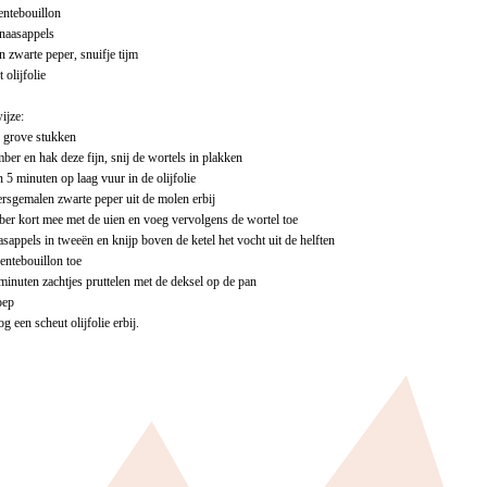
oentebouillon
inaasappels
 zwarte peper, snuifje tijm
 olijfolie
ijze:
n grove stukken
ber en hak deze fijn, snij de wortels in plakken
n 5 minuten op laag vuur in de olijfolie
ersgemalen zwarte peper uit de molen erbij
er kort mee met de uien en voeg vervolgens de wortel toe
asappels in tweeën en knijp boven de ketel het vocht uit de helften
entebouillon toe
minuten zachtjes pruttelen met de deksel op de pan
oep
g een scheut olijfolie erbij.