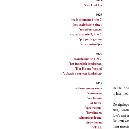
'van God los
'
2023
'trafotainment 1 t/m 7'
'het trafohuisje zingt
'
'transformances'
'transformatie 3, 4 & 5'
'poppetje gezien'
'stroomstootjes'
2022
'transformatie 1 & 2'
'het innerlijk landschap'
'Het Hooge Woord'
'aubade voor een landschap'
2017
De titel
Sha
'stilaan voorwaarts'
'resoneren'
in haar nieu
'sen lin mu'
'at home'
De afgelope
'speelruimte'
zien, waar
'lievelingen'
foto's met e
'scheppingsdrang'
De kern van
'nieuw leven'
maar meestal
'STILL'