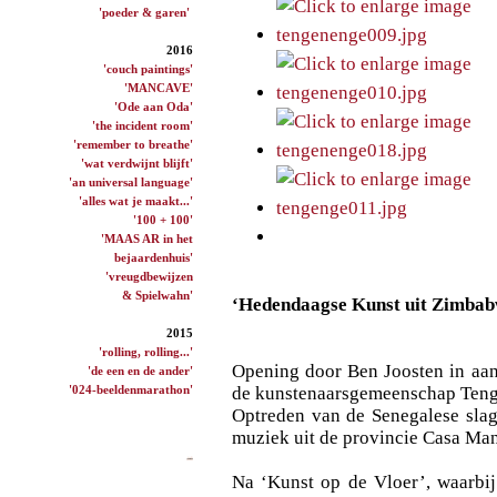
'poeder & garen'
2016
'couch paintings'
'MANCAVE'
'Ode aan Oda'
'the incident room'
'remember to breathe'
'wat verdwijnt blijft'
'an universal language'
'alles wat je maakt...'
'100 + 100'
'MAAS AR in het
bejaardenhuis'
'vreugdbewijzen
& Spielwahn'
‘Hedendaagse Kunst uit Zimbab
2015
'rolling, rolling...'
Opening door Ben Joosten in aan
'de een en de ander'
'024-beeldenmarathon'
de kunstenaarsgemeenschap Ten
Optreden van de Senegalese slag
muziek uit de provincie Casa Man
Na ‘Kunst op de Vloer’, waarbi