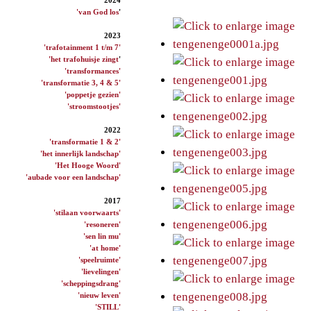
'van God los
'
2023
'trafotainment 1 t/m 7'
'het trafohuisje zingt
'
'transformances'
'transformatie 3, 4 & 5'
'poppetje gezien'
'stroomstootjes'
2022
'transformatie 1 & 2'
'het innerlijk landschap'
'Het Hooge Woord'
'aubade voor een landschap'
2017
'stilaan voorwaarts'
'resoneren'
'sen lin mu'
'at home'
'speelruimte'
'lievelingen'
'scheppingsdrang'
'nieuw leven'
'STILL'