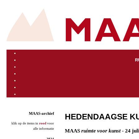
R
MAAS-archief
HEDENDAAGSE KU
klik op de items in
rood
voor
alle informatie
MAAS
ruimte voor kunst
- 24 jul
2024