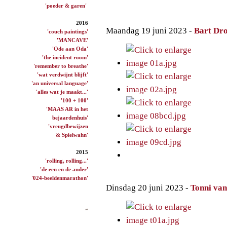
'poeder & garen'
2016
Maandag 19 juni 2023 -
Bart Dro
'couch paintings'
'MANCAVE'
'Ode aan Oda'
'the incident room'
'remember to breathe'
'wat verdwijnt blijft'
'an universal language'
'alles wat je maakt...'
'100 + 100'
'MAAS AR in het
bejaardenhuis'
'vreugdbewijzen
& Spielwahn'
2015
'rolling, rolling...'
'de een en de ander'
'024-beeldenmarathon'
Dinsdag 20 juni 2023 -
Tonni va