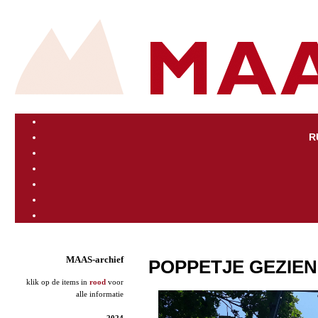
R
MAAS-archief
POPPETJE GEZIEN
klik op de items in
rood
voor
alle informatie
2024