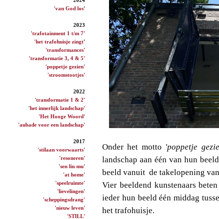
'van God los
'
2023
'trafotainment 1 t/m 7'
'het trafohuisje zingt
'
'transformances'
'transformatie 3, 4 & 5'
'poppetje gezien'
'stroomstootjes'
2022
'transformatie 1 & 2'
'het innerlijk landschap'
'Het Hooge Woord'
'aubade voor een landschap'
2017
Onder het motto
'poppetje gezie
'stilaan voorwaarts'
'resoneren'
landschap aan één van hun beelde
'sen lin mu'
beeld vanuit de takelopening van 
'at home'
'speelruimte'
Vier beeldend kunstenaars beten i
'lievelingen'
ieder hun beeld één middag tuss
'scheppingsdrang'
'nieuw leven'
het trafohuisje.
'STILL'