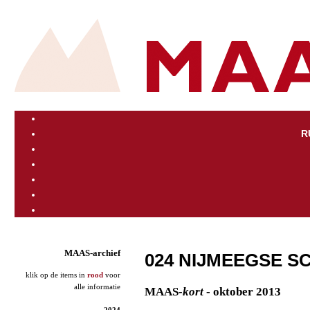
R
MAAS-archief
024 NIJMEEGSE S
klik op de items in
rood
voor
alle informatie
MAAS
-kort
- oktober 2013
2024