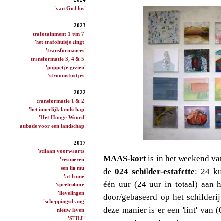
'van God los
'
2023
'trafotainment 1 t/m 7'
'het trafohuisje zingt
'
'transformances'
'transformatie 3, 4 & 5'
'poppetje gezien'
'stroomstootjes'
2022
'transformatie 1 & 2'
'het innerlijk landschap'
'Het Hooge Woord'
'aubade voor een landschap'
2017
'stilaan voorwaarts'
MAAS-kort
is in het weekend va
'resoneren'
'sen lin mu'
de
024 schilder-estafette
: 24 k
'at home'
één uur (24 uur in totaal) aan
'speelruimte'
'lievelingen'
door/gebaseerd op het schilderi
'scheppingsdrang'
deze manier is er een 'lint' van 
'nieuw leven'
'STILL'