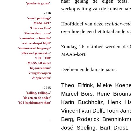
naar gelang de eigen toets, 
'poeder & garen'
werkopvatting van de kunstenaar
2016
'couch paintings'
Hoofddoel van deze
schilder-esta
'MANCAVE'
'Ode aan Oda'
over hoe de een het totaal anders
'the incident room'
'remember to breathe'
'wat verdwijnt blijft'
Zondag 26 oktober werden de 02
'an universal language'
'alles wat je maakt...'
MAAS-
kort.
'100 + 100'
'MAAS AR in het
bejaardenhuis'
Deelnemende kunstenaars:
'vreugdbewijzen
& Spielwahn'
Theo Elfrink
Mieke Koen
,
2015
Marcel Bors
René Broun
'rolling, rolling...'
,
'de een en de ander'
Karin Buchholtz
Henk H
,
'024-beeldenmarathon'
Vincent van Delft
Toon Jan
,
Berg
Roderick Brenninkme
,
José Seeling
Bart Drost
,
,