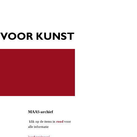
MAAS-archief
klik op de items in
rood
voor
alle informatie
'verkenningen'