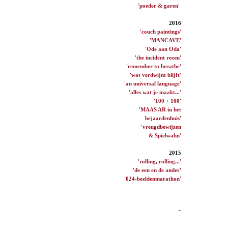
'poeder & garen'
2016
'couch paintings'
'MANCAVE'
'Ode aan Oda'
'the incident room'
'remember to breathe'
'wat verdwijnt blijft'
'an universal language'
'alles wat je maakt...'
'100 + 100'
'MAAS AR in het
bejaardenhuis'
'vreugdbewijzen
& Spielwahn'
2015
'rolling, rolling...'
'de een en de ander'
'024-beeldenmarathon'