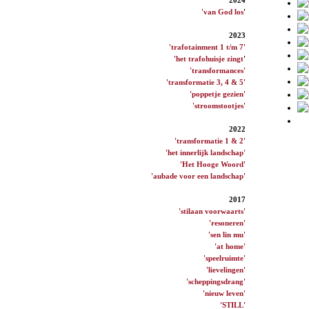
'van God los
'
2023
'trafotainment 1 t/m 7'
'het trafohuisje zingt
'
'transformances'
'transformatie 3, 4 & 5'
'poppetje gezien'
'stroomstootjes'
2022
'transformatie 1 & 2'
'het innerlijk landschap'
'Het Hooge Woord'
'aubade voor een landschap'
2017
'stilaan voorwaarts'
'resoneren'
'sen lin mu'
'at home'
'speelruimte'
'lievelingen'
'scheppingsdrang'
'nieuw leven'
'STILL'