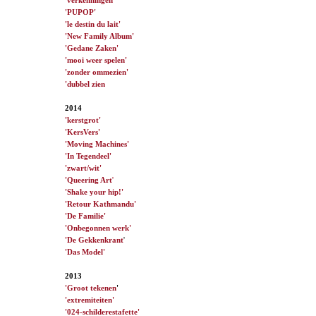
'PUPOP'
'le destin du lait'
'New Family Album'
'Gedane Zaken'
'mooi weer spelen'
'zonder ommezien'
'dubbel zien
2014
'kerstgrot'
'KersVers'
'Moving Machines'
'In Tegendeel'
'zwart/wit'
'Queering Art
'
'Shake your hip!'
'Retour Kathmandu'
'De Familie'
'Onbegonnen werk'
'De Gekkenkrant
'
'Das Model'
2013
'Groot tekenen
'
'extremiteiten'
'024-schilderestafette'