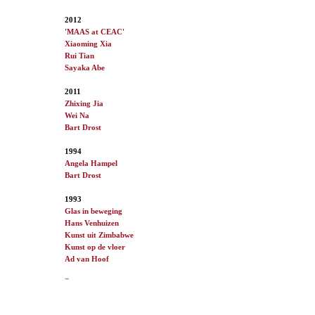
2012
'MAAS at CEAC'
Xiaoming Xia
Rui Tian
Sayaka Abe
2011
Zhixing Jia
Wei Na
Bart Drost
1994
Angela Hampel
Bart Drost
1993
Glas in beweging
Hans Venhuizen
Kunst uit Zimbabwe
Kunst op de vloer
Ad van
Hoof