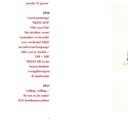
'poeder & garen'
2016
'couch paintings'
'MANCAVE'
'Ode aan Oda'
'the incident room'
'remember to breathe'
'wat verdwijnt blijft'
'an universal language'
'alles wat je maakt...'
'100 + 100'
'MAAS AR in het
bejaardenhuis'
'vreugdbewijzen
& Spielwahn'
2015
'rolling, rolling...'
'de een en de ander'
'024-beeldenmarathon'