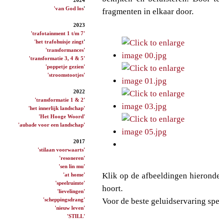
'van God los
'
fragmenten in elkaar door.
2023
'trafotainment 1 t/m 7'
'het trafohuisje zingt
'
'transformances'
'transformatie 3, 4 & 5'
'poppetje gezien'
'stroomstootjes'
2022
'transformatie 1 & 2'
'het innerlijk landschap'
'Het Hooge Woord'
'aubade voor een landschap'
2017
'stilaan voorwaarts'
'resoneren'
'sen lin mu'
Klik op de afbeeldingen hieronder
'at home'
'speelruimte'
hoort.
'lievelingen'
'scheppingsdrang'
Voor de beste geluidservaring spe
'nieuw leven'
'STILL'