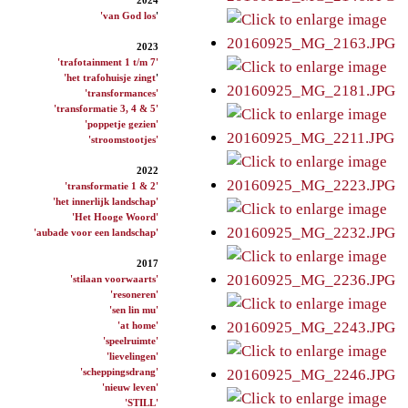
'van God los
'
2023
'trafotainment 1 t/m 7'
'het trafohuisje zingt
'
'transformances'
'transformatie 3, 4 & 5'
'poppetje gezien'
'stroomstootjes'
2022
'transformatie 1 & 2'
'het innerlijk landschap'
'Het Hooge Woord'
'aubade voor een landschap'
2017
'stilaan voorwaarts'
'resoneren'
'sen lin mu'
'at home'
'speelruimte'
'lievelingen'
'scheppingsdrang'
'nieuw leven'
'STILL'