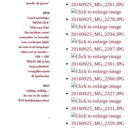
'poeder & garen'
2016
'couch paintings'
'MANCAVE'
'Ode aan Oda'
'the incident room'
'remember to breathe'
'wat verdwijnt blijft'
'an universal language'
'alles wat je maakt...'
'100 + 100'
'MAAS AR in het
bejaardenhuis'
'vreugdbewijzen
& Spielwahn'
2015
'rolling, rolling...'
'de een en de ander'
'024-beeldenmarathon'