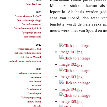
'van God los
'
Met deze stukken karton als 
leporello. Als basis werden ged
2023
'trafotainment 1 t/m 7'
eens van Sjoerd, dan weer van
'het trafohuisje zingt
'
tenslotte wordt de hele reeks a
'transformances'
'transformatie 3, 4 & 5'
nieuw werk, niet van Sjoerd en ni
'poppetje gezien'
'stroomstootjes'
2022
'transformatie 1 & 2'
'het innerlijk landschap'
'Het Hooge Woord'
'aubade voor een landschap'
2017
'stilaan voorwaarts'
'resoneren'
'sen lin mu'
'at home'
'speelruimte'
'lievelingen'
'scheppingsdrang'
'nieuw leven'
'STILL'