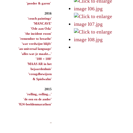
'poeder & garen'
2016
'couch paintings'
'MANCAVE'
'Ode aan Oda'
'the incident room'
'remember to breathe'
'wat verdwijnt blijft'
'an universal language'
'alles wat je maakt...'
'100 + 100'
'MAAS AR in het
bejaardenhuis'
'vreugdbewijzen
& Spielwahn'
2015
'rolling, rolling...'
'de een en de ander'
'024-beeldenmarathon'