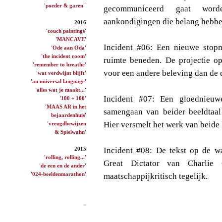
'poeder & garen'
gecommuniceerd gaat word
aankondigingen die belang hebben
2016
'couch paintings'
'MANCAVE'
Incident #06: Een nieuwe stop
'Ode aan Oda'
'the incident room'
ruimte beneden. De projectie op
'remember to breathe'
voor een andere beleving dan de 
'wat verdwijnt blijft'
'an universal language'
'alles wat je maakt...'
Incident #07: Een gloednieuw
'100 + 100'
'MAAS AR in het
samengaan van beider beeldtaal 
bejaardenhuis'
Hier versmelt het werk van beide k
'vreugdbewijzen
& Spielwahn'
2015
Incident #08: De tekst op de wa
'rolling, rolling...'
Great Dictator van Charlie C
'de een en de ander'
'024-beeldenmarathon'
maatschappijkritisch tegelijk.