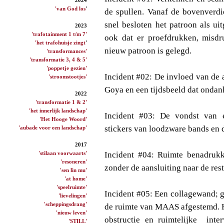
'van God los
'
de spullen. Vanaf de bovenverdi
snel besloten het patroon als u
2023
'trafotainment 1 t/m 7'
ook dat er proefdrukken, misd
'het trafohuisje zingt
'
nieuw patroon is gelegd.
'transformances'
'transformatie 3, 4 & 5'
'poppetje gezien'
Incident #02: De invloed van de 
'stroomstootjes'
Goya en een tijdsbeeld dat ondank
2022
'transformatie 1 & 2'
'het innerlijk landschap'
Incident #03: De vondst van e
'Het Hooge Woord'
stickers van loodzware bands en d
'aubade voor een landschap'
2017
'stilaan voorwaarts'
Incident #04: Ruimte benadrukk
'resoneren'
zonder de aansluiting naar de rest
'sen lin mu'
'at home'
'speelruimte'
Incident #05: Een collagewand; g
'lievelingen'
'scheppingsdrang'
de ruimte van MAAS afgestemd. Hi
'nieuw leven'
obstructie en ruimtelijke inter
'STILL'