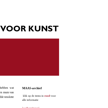
hebben wat
MAAS-archief
 een mum van
klik op de items in
rood
voor
de tenslotte
alle informatie
'verkenningen'