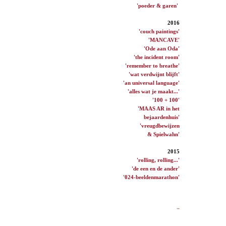
'poeder & garen'
2016
'couch paintings'
'MANCAVE'
'Ode aan Oda'
'the incident room'
'remember to breathe'
'wat verdwijnt blijft'
'an universal language'
'alles wat je maakt...'
'100 + 100'
'MAAS AR in het
bejaardenhuis'
'vreugdbewijzen
& Spielwahn'
2015
'rolling, rolling...'
'de een en de ander'
'024-beeldenmarathon'