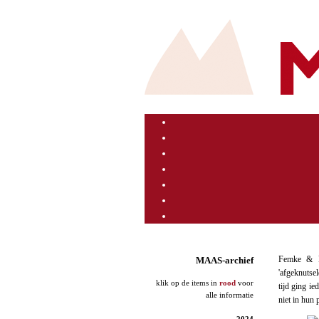
Femke & R
MAAS-archief
'afgeknutse
klik op de items in
rood
voor
tijd ging i
alle informatie
niet in hun 
2024