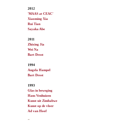
2012
'MAAS at CEAC'
Xiaoming Xia
Rui Tian
Sayaka Abe
2011
Zhixing Jia
Wei Na
Bart Drost
1994
Angela Hampel
Bart Drost
1993
Glas in beweging
Hans Venhuizen
Kunst uit Zimbabwe
Kunst op de vloer
Ad van
Hoof