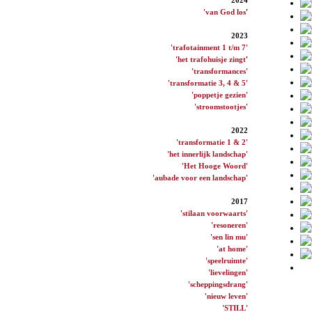
'van God los
'
2023
'trafotainment 1 t/m 7'
'het trafohuisje zingt
'
'transformances'
'transformatie 3, 4 & 5'
'poppetje gezien'
'stroomstootjes'
2022
'transformatie 1 & 2'
'het innerlijk landschap'
'Het Hooge Woord'
'aubade voor een landschap'
2017
'stilaan voorwaarts'
'resoneren'
'sen lin mu'
'at home'
'speelruimte'
'lievelingen'
'scheppingsdrang'
'nieuw leven'
'STILL'