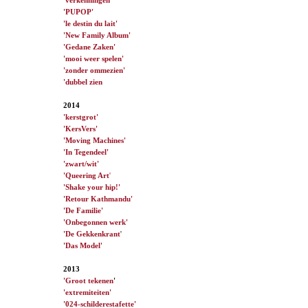
'PUPOP'
'le destin du lait'
'New Family Album'
'Gedane Zaken'
'mooi weer spelen'
'zonder ommezien'
'dubbel zien
2014
'kerstgrot'
'KersVers'
'Moving Machines'
'In Tegendeel'
'zwart/wit'
'Queering Art
'
'Shake your hip!'
'Retour Kathmandu'
'De Familie'
'Onbegonnen werk'
'De Gekkenkrant
'
'Das Model'
2013
'Groot tekenen
'
'extremiteiten'
'024-schilderestafette'