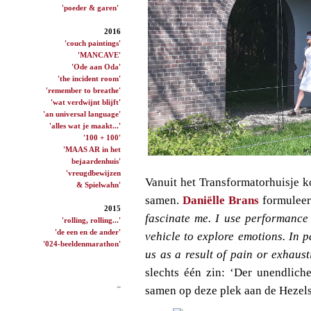
'poeder & garen'
2016
'couch paintings'
'MANCAVE'
'Ode aan Oda'
'the incident room'
'remember to breathe'
'wat verdwijnt blijft'
'an universal language'
'alles wat je maakt...'
'100 + 100'
'MAAS AR in het
bejaardenhuis'
'vreugdbewijzen
Vanuit het Transformatorhuisje 
& Spielwahn'
samen.
Daniëlle Brans
formuleer
2015
fascinate me. I use performance
'rolling, rolling...'
'de een en de ander'
vehicle to explore emotions. In pa
'024-beeldenmarathon'
us as a result of pain or exhaust
slechts één zin: ‘Der unendlich
samen op deze plek aan de Hezels