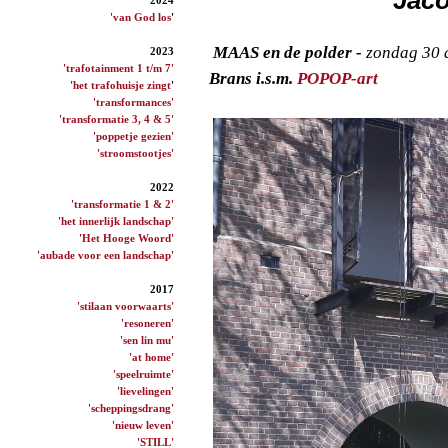
'van God los
'
MAAS en de polder -
zondag 30 
2023
'trafotainment 1 t/m 7'
Brans i.s.m.
POPOP-art
'het trafohuisje zingt
'
'transformances'
'transformatie 3, 4 & 5'
'poppetje gezien'
'stroomstootjes'
2022
'transformatie 1 & 2'
'het innerlijk landschap'
'Het Hooge Woord'
'aubade voor een landschap'
2017
'stilaan voorwaarts'
'resoneren'
'sen lin mu'
'at home'
'speelruimte'
'lievelingen'
'scheppingsdrang'
'nieuw leven'
'STILL'