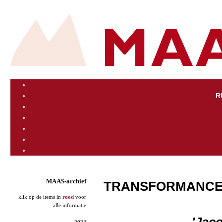
R
MAAS-archief
TRANSFORMANCE
klik op de items in
rood
voor
alle informatie
'Jac
2024