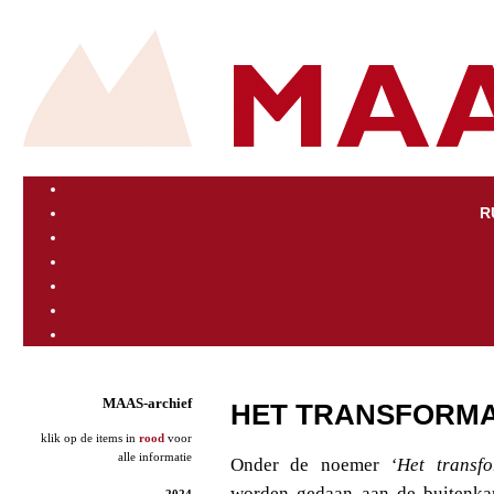
R
MAAS-archief
HET TRANSFORMA
klik op de items in
rood
voor
alle informatie
Onder de noemer
‘Het transfo
worden gedaan aan de buitenkan
2024