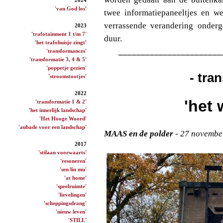
'van God los
'
twee informatiepaneeltjes en we
verrassende verandering onderg
2023
'trafotainment 1 t/m 7'
duur.
'het trafohuisje zingt
'
_______________________
'transformances'
'transformatie 3, 4 & 5'
'poppetje gezien'
- tra
'stroomstootjes'
2022
'het 
'transformatie 1 & 2'
'het innerlijk landschap'
'Het Hooge Woord'
'aubade voor een landschap'
MAAS en de polder
- 27 novembe
2017
'stilaan voorwaarts'
'resoneren'
'sen lin mu'
'at home'
'speelruimte'
'lievelingen'
'scheppingsdrang'
'nieuw leven'
'STILL'