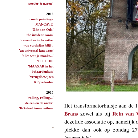
'poeder & garen'
2016
'couch paintings'
'MANCAVE'
'Ode aan Oda'
'the incident room'
'remember to breathe'
'wat verdwijnt blijft'
'an universal language'
'alles wat je maakt...'
'100 + 100'
'MAAS AR in het
bejaardenhuis'
'vreugdbewijzen
& Spielwahn'
2015
'rolling, rolling...'
'de een en de ander'
Het transformatorhuisje aan de H
'024-beeldenmarathon'
Brans
zowel als bij
Rein van 
dezelfde associatie op, namelijk 
plekke dan ook op zondag 27
'weerhuisje'
.