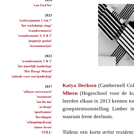
'van God los
'
2023
'trafotainment 1 t/m 7'
'het trafohuisje zingt
'
'transformances'
'transformatie 3, 4 & 5'
'poppetje gezien'
'stroomstootjes'
2022
'transformatie 1 & 2'
'het innerlijk landschap'
'Het Hooge Woord'
'aubade voor een landschap'
Katya Derksen
(Camberwell Col
2017
'stilaan voorwaarts'
Mheen
(Hogeschool voor de ku
'resoneren'
leerden elkaar in 2013 kennen to
'sen lin mu'
'at home'
groepstentoonstelling Limber 
'speelruimte'
waaraan Irene deelnam.
'lievelingen'
'scheppingsdrang'
'nieuw leven'
Tijdens een korte
artist residen
'STILL'