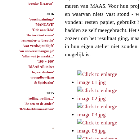
'poeder & garen'
muren van MAAS. Voor hun proje
en waarvan niets vast stond - w
2016
'couch paintings'
vonden: resten papier, gebruikt 
'MANCAVE'
hadden ze zelf meegebracht. Het 
'Ode aan Oda'
'the incident room'
zozeer om het resultaat ging, maa
'remember to breathe'
in hun eigen atelier niet zoude
'wat verdwijnt blijft'
'an universal language'
mogelijk is.
'alles wat je maakt...'
'100 + 100'
'MAAS AR in het
bejaardenhuis'
'vreugdbewijzen
& Spielwahn'
2015
'rolling, rolling...'
'de een en de ander'
'024-beeldenmarathon'