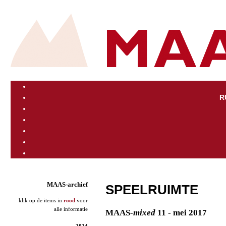
R
MAAS-archief
SPEELRUIMTE
klik op de items in
rood
voor
alle informatie
MAAS
-mixed
11 - mei 2017
2024