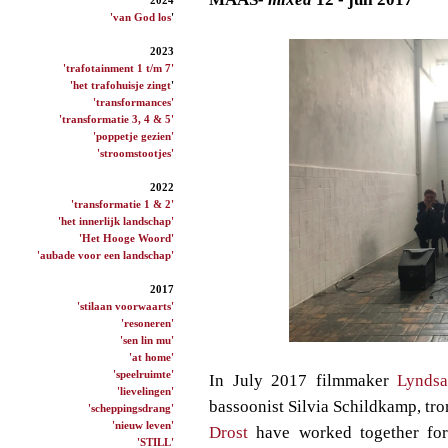
'van God los
'
2023
'trafotainment 1 t/m 7'
'het trafohuisje zingt
'
'transformances'
'transformatie 3, 4 & 5'
'poppetje gezien'
'stroomstootjes'
2022
'transformatie 1 & 2'
'het innerlijk landschap'
'Het Hooge Woord'
'aubade voor een landschap'
2017
'stilaan voorwaarts'
'resoneren'
'sen lin mu'
'at home'
'speelruimte'
In July 2017 filmmaker
Lynds
'lievelingen'
bassoonist Silvia Schildkamp, tr
'scheppingsdrang'
'nieuw leven'
Drost
have worked together for
'STILL'