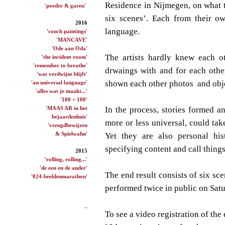
Residence in Nijmegen, on what t
'poeder & garen'
six scenes’. Each from their o
2016
language.
'couch paintings'
'MANCAVE'
'Ode aan Oda'
The artists hardly knew each o
'the incident room'
'remember to breathe'
drwaings with and for each othe
'wat verdwijnt blijft'
shown each other photos and obje
'an universal language'
'alles wat je maakt...'
'100 + 100'
'MAAS AR in het
In the process, stories formed an
bejaardenhuis'
more or less universal, could ta
'vreugdbewijzen
& Spielwahn'
Yet they are also personal hist
specifying content and call thing
2015
'rolling, rolling...'
'de een en de ander'
The end result consists of six s
'024-beeldenmarathon'
performed twice in public on Sa
To see a video registration of the