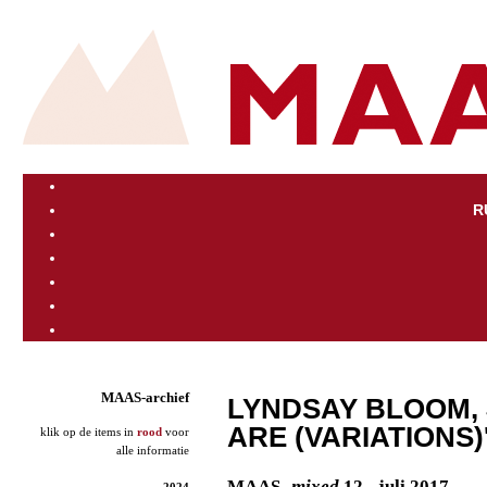
R
MAAS-archief
LYNDSAY BLOOM, J
ARE (VARIATIONS)
klik op de items in
rood
voor
alle informatie
MAAS
- mixed
12 - juli 2017
2024