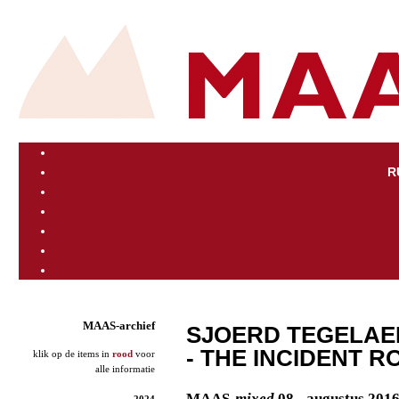
R
MAAS-archief
SJOERD TEGELAE
- THE INCIDENT 
klik op de items in
rood
voor
alle informatie
MAAS
-mixed
08 - augustus 201
2024