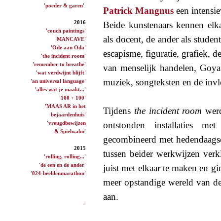
'poeder & garen'
Patrick Mangnus
een intensi
2016
Beide kunstenaars kennen elk
'couch paintings'
als docent, de ander als studen
'MANCAVE'
'Ode aan Oda'
escapisme, figuratie, grafiek, d
'the incident room'
'remember to breathe'
van menselijk handelen, Goya 
'wat verdwijnt blijft'
muziek, songteksten en de inv
'an universal language'
'alles wat je maakt...'
'100 + 100'
'MAAS AR in het
Tijdens
the incident room
werd
bejaardenhuis'
'vreugdbewijzen
ontstonden installaties m
& Spielwahn'
gecombineerd met hedendaagse 
2015
tussen beider werkwijzen ver
'rolling, rolling...'
'de een en de ander'
juist met elkaar te maken en g
'024-beeldenmarathon'
meer opstandige wereld van d
aan.