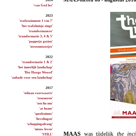
'van God los
'
2023
'trafotainment 1 t/m 7'
'het trafohuisje zingt
'
'transformances'
'transformatie 3, 4 & 5'
'poppetje gezien'
'stroomstootjes'
2022
'transformatie 1 & 2'
'het innerlijk landschap'
'Het Hooge Woord'
'aubade voor een landschap'
2017
'stilaan voorwaarts'
'resoneren'
'sen lin mu'
'at home'
'speelruimte'
'lievelingen'
'scheppingsdrang'
'nieuw leven'
MAAS
was tijdelijk
the inc
'STILL'