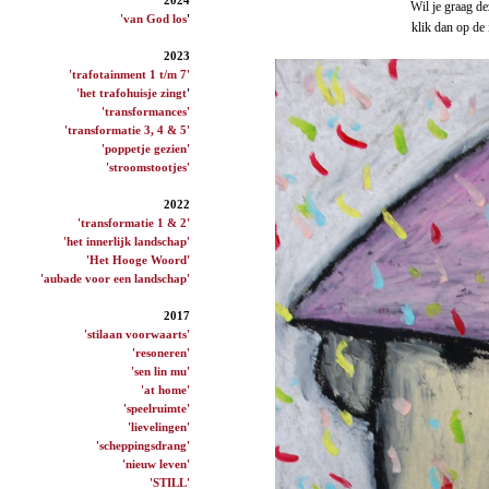
Wil je graag de
'van God los
'
klik dan op de
2023
'trafotainment 1 t/m 7'
'het trafohuisje zingt
'
'transformances'
'transformatie 3, 4 & 5'
'poppetje gezien'
'stroomstootjes'
2022
'transformatie 1 & 2'
'het innerlijk landschap'
'Het Hooge Woord'
'aubade voor een landschap'
2017
'stilaan voorwaarts'
'resoneren'
'sen lin mu'
'at home'
'speelruimte'
'lievelingen'
'scheppingsdrang'
'nieuw leven'
'STILL'