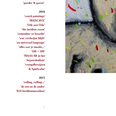
'poeder & garen'
2016
'couch paintings'
'MANCAVE'
'Ode aan Oda'
'the incident room'
'remember to breathe'
'wat verdwijnt blijft'
'an universal language'
'alles wat je maakt...'
'100 + 100'
'MAAS AR in het
bejaardenhuis'
'vreugdbewijzen
& Spielwahn'
2015
'rolling, rolling...'
'de een en de ander'
'024-beeldenmarathon'