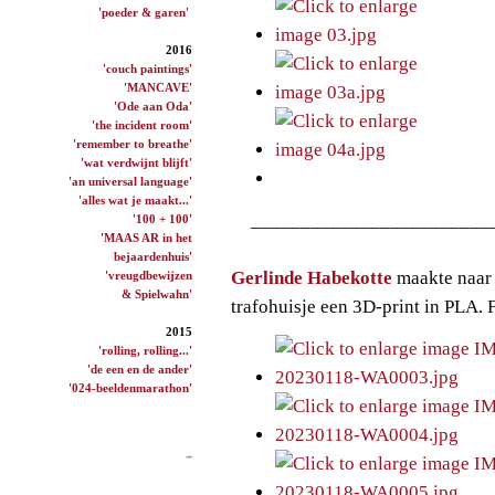
'poeder & garen'
2016
'couch paintings'
'MANCAVE'
'Ode aan Oda'
'the incident room'
'remember to breathe'
'wat verdwijnt blijft'
'an universal language'
'alles wat je maakt...'
________________________
'100 + 100'
'MAAS AR in het
bejaardenhuis'
Gerlinde Habekotte
maakte naar
'vreugdbewijzen
& Spielwahn'
trafohuisje een 3D-print in PLA
2015
'rolling, rolling...'
'de een en de ander'
'024-beeldenmarathon'