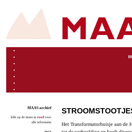
R
MAAS-archief
STROOMSTOOTJE
klik op de items in
rood
voor
alle informatie
Het Transformatorhuisje aan de 
tot de verbeelding en heeft diver
2024