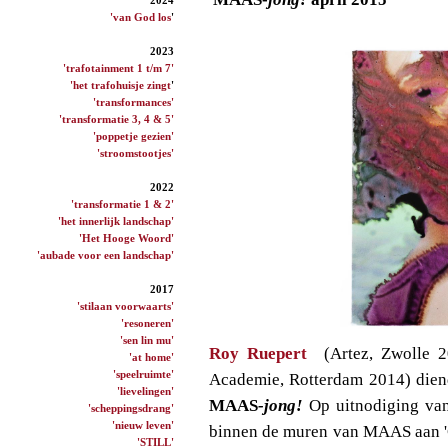
'van God los
'
2023
'trafotainment 1 t/m 7'
'het trafohuisje zingt
'
'transformances'
'transformatie 3, 4 & 5'
'poppetje gezien'
'stroomstootjes'
2022
'transformatie 1 & 2'
'het innerlijk landschap'
'Het Hooge Woord'
'aubade voor een landschap'
2017
'stilaan voorwaarts'
'resoneren'
'sen lin mu'
Roy Ruepert
(Artez, Zwolle 
'at home'
'speelruimte'
Academie, Rotterdam 2014) diend
'lievelingen'
MAAS
-jong!
Op uitnodiging va
'scheppingsdrang'
'nieuw leven'
binnen de muren van MAAS aan 'G
'STILL'