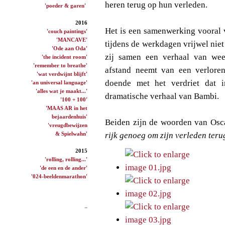
heren terug op hun verleden.
'poeder & garen'
2016
Het is een samenwerking vooral 
'couch paintings'
'MANCAVE'
tijdens de werkdagen vrijwel nie
'Ode aan Oda'
zij samen een verhaal van weem
'the incident room'
'remember to breathe'
afstand neemt van een verloren
'wat verdwijnt blijft'
doende met het verdriet dat in
'an universal language'
'alles wat je maakt...'
dramatische verhaal van Bambi.
'100 + 100'
'MAAS AR in het
bejaardenhuis'
Beiden zijn de woorden van Osca
'vreugdbewijzen
& Spielwahn'
rijk genoeg om zijn verleden ter
2015
'rolling, rolling...'
'de een en de ander'
'024-beeldenmarathon'