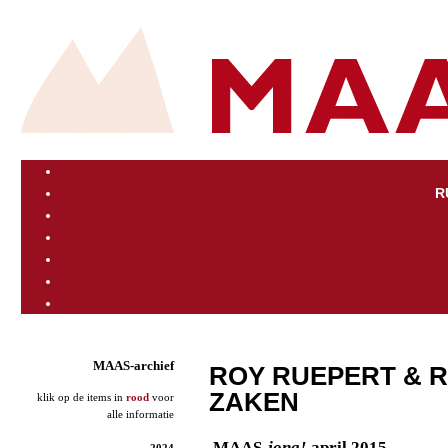
R
MAAS-archief
ROY RUEPERT & R
ZAKEN
klik op de items in
rood
voor
alle informatie
MAAS-
jong!
april 2015
2024