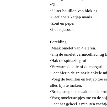
·
Olie
·
3 liter bouillon van blokjes
·
8 eetlepels ketjap manis
·
Zout en peper
·
2 dl sojaroom
Bereiding
·
Maak omelet van 4 eieren.
·
Snij de omelet vermicelliachtig k
·
Hak de spinazie grof
·
Verwarm de olie of de margarine
·
Laat hierin de spinazie enkele 
·
Voeg de bouillon en ketjap toe 
alles fijn te maken.
·
Breng soep op smaak met de krui
·
Voeg omeletstripjes toe en de s
·
Laat het geheel 3 minuten zacht