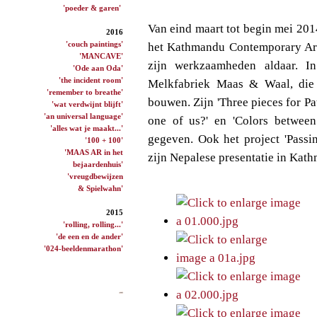
'poeder & garen'
Van eind maart tot begin mei 20
2016
'couch paintings'
het Kathmandu Contemporary Ar
'MANCAVE'
zijn werkzaamheden aldaar. 
'Ode aan Oda'
'the incident room'
Melkfabriek Maas & Waal, die 
'remember to breathe'
bouwen. Zijn 'Three pieces for Pa
'wat verdwijnt blijft'
'an universal language'
one of us?' en 'Colors betwee
'alles wat je maakt...'
gegeven. Ook het project 'Passi
'100 + 100'
'MAAS AR in het
zijn Nepalese presentatie in Kat
bejaardenhuis'
'vreugdbewijzen
& Spielwahn'
2015
'rolling, rolling...'
'de een en de ander'
'024-beeldenmarathon'