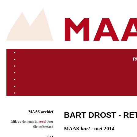
R
MAAS-archief
BART DROST - R
klik op de items in
rood
voor
alle informatie
MAAS
-kort
- mei 2014
2024