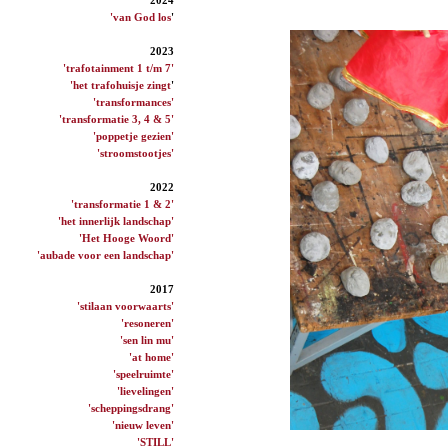
'van God los
'
2023
'trafotainment 1 t/m 7'
'het trafohuisje zingt
'
'transformances'
'transformatie 3, 4 & 5'
'poppetje gezien'
'stroomstootjes'
2022
'transformatie 1 & 2'
'het innerlijk landschap'
'Het Hooge Woord'
'aubade voor een landschap'
2017
'stilaan voorwaarts'
'resoneren'
'sen lin mu'
'at home'
'speelruimte'
'lievelingen'
'scheppingsdrang'
'nieuw leven'
'STILL'