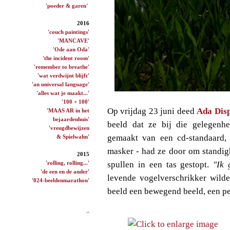
'poeder & garen'
2016
'couch paintings'
'MANCAVE'
'Ode aan Oda'
'the incident room'
'remember to breathe'
'wat verdwijnt blijft'
'an universal language'
'alles wat je maakt...'
'100 + 100'
Op vrijdag 23 juni deed
Ada Dis
'MAAS AR in het
bejaardenhuis'
beeld dat ze bij die gelegenhe
'vreugdbewijzen
gemaakt van een cd-standaard,
& Spielwahn'
masker - had ze door om standigh
2015
'rolling, rolling...'
spullen in een tas gestopt.
"Ik 
'de een en de ander'
levende vogelverschrikker wilde
'024-beeldenmarathon'
beeld een bewegend beeld, een pe