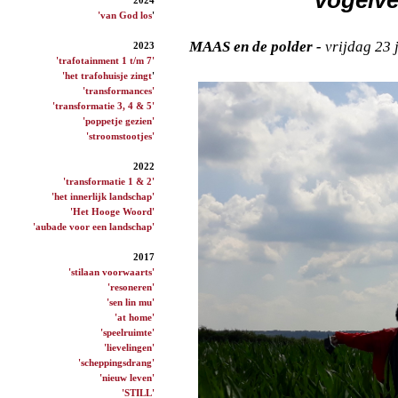
'van God los
'
MAAS en de polder -
vrijdag 23
2023
'trafotainment 1 t/m 7'
'het trafohuisje zingt
'
'transformances'
'transformatie 3, 4 & 5'
'poppetje gezien'
'stroomstootjes'
2022
'transformatie 1 & 2'
'het innerlijk landschap'
'Het Hooge Woord'
'aubade voor een landschap'
2017
'stilaan voorwaarts'
'resoneren'
'sen lin mu'
'at home'
'speelruimte'
'lievelingen'
'scheppingsdrang'
'nieuw leven'
'STILL'