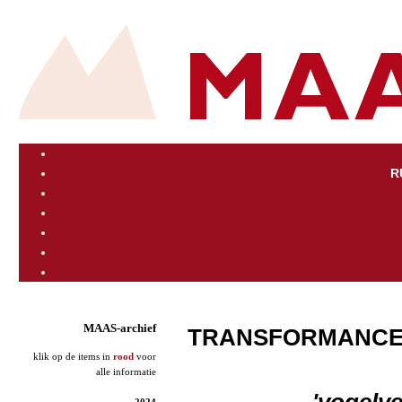
R
MAAS-archief
TRANSFORMANCE
klik op de items in
rood
voor
alle informatie
'vogelve
2024