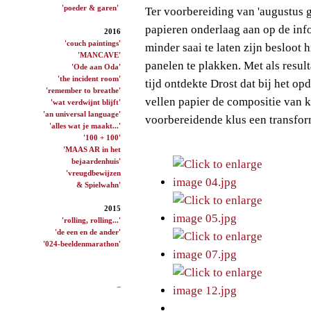
'poeder & garen'
Ter voorbereiding van 'augustus 
papieren onderlaag aan op de inf
2016
'couch paintings'
minder saai te laten zijn besloot 
'MANCAVE'
panelen te plakken. Met als resul
'Ode aan Oda'
'the incident room'
tijd ontdekte Drost dat bij het o
'remember to breathe'
vellen papier de compositie van 
'wat verdwijnt blijft'
'an universal language'
voorbereidende klus een transforma
'alles wat je maakt...'
'100 + 100'
'MAAS AR in het
bejaardenhuis'
'vreugdbewijzen
& Spielwahn'
2015
'rolling, rolling...'
'de een en de ander'
'024-beeldenmarathon'