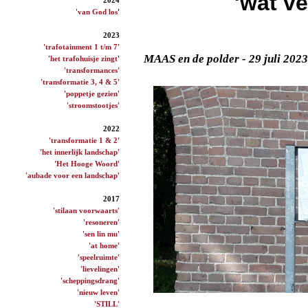
'wat ve
'van God los
'
2023
'trafotainment 1 t/m 7'
MAAS en de polder - 29 juli 202
'het trafohuisje zingt
'
'transformances'
'transformatie 3, 4 & 5'
'poppetje gezien'
'stroomstootjes'
2022
'transformatie 1 & 2'
'het innerlijk landschap'
'Het Hooge Woord'
'aubade voor een landschap'
2017
'stilaan voorwaarts'
'resoneren'
'sen lin mu'
'at home'
'speelruimte'
'lievelingen'
'scheppingsdrang'
'nieuw leven'
'STILL'