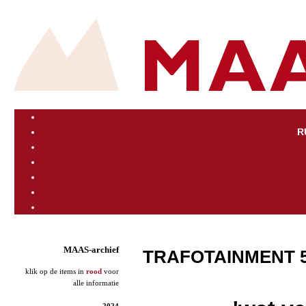
R
MAAS-archief
TRAFOTAINMENT 
klik op de items in
rood
voor
alle informatie
2024